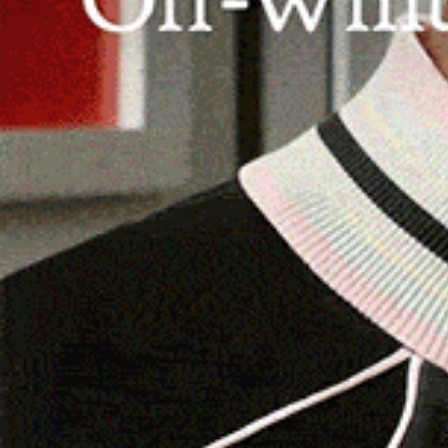
un’agenzia di assicurazioni per rubare.
ALGHERO | 17 gennaio 2025.
Giovedì notte i C
flagranza di reato una giovane per tentato furto 
sorpresa, dopo che aveva sfondato la vetrata del
assicurazioni mentre stava mettendo tutto a so
Bloccata e arrestata, su disposizione della Proc
domiciliari in attesa dell’udienza di convalida, 
l’obbligo di dimora nel comune di residenza.
I Carabinieri nel frattempo stanno indagando per
a segno di recente e se in questa circostanza a
Leggi le altre notizie su
Logudorolive.it
Segui Logudorolive anche da Facebook