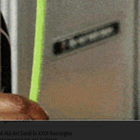
ARTICOLI RECENTI
torico gemellaggio tra le due Ardara: l’Europa
nisce Sardegna e Irlanda contro lo
popolamento
 Agosto 2026
lbia, a fuoco due furgoni e un deposito
ttrezzi
 Agosto 2026
lbia. Controlli di GdiF e ADM all’aeroporto:
equestrati sabbia e alimenti senza
ertificazione
 Agosto 2026
d Alà dei Sardi la XXIII Rassegna