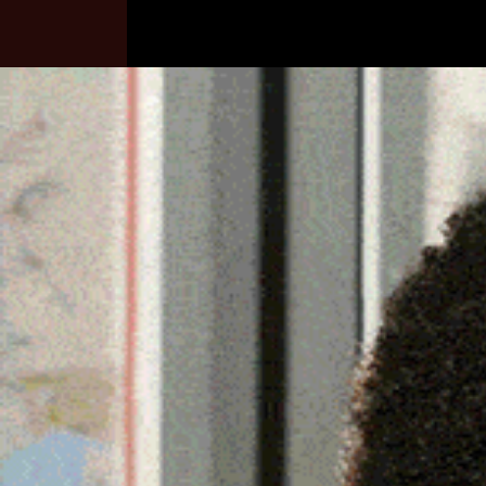
Home
Ozieri
Territorio
Sardegna
ALGHERO, ARRESTATA DA
FURTO AGGRAVATO
17 Gennaio 2025, 00:17