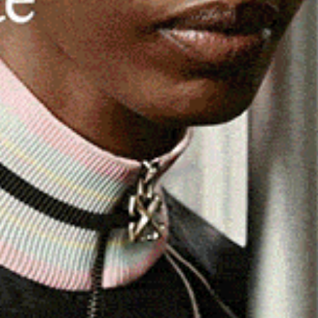
arabinieri della Compagnia di Alghero hanno arrestato in
aggravato. Allertati da un cittadino, i Militari l’hanno
la porta d’ingresso, all’interno di un’agenzia di
qquadro nel tentativo di trovare qualcosa da portare via.
ura della Repubblica di Sassari è stata sottoposta ai
durante la quale il giudice ha disposto nei suoi confronti
 capire se sia coinvolta anche in altri furti simili messi
bbia agito in concorso con altre persone.