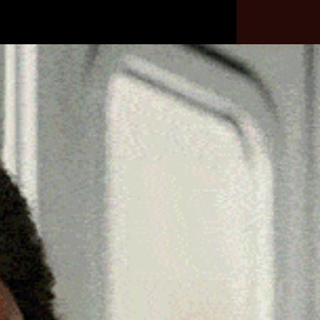
he
Necrologie
Numeri
Contatti
utili
erca
Cerca
Facebook
Threads
Instagram
X
YouTube