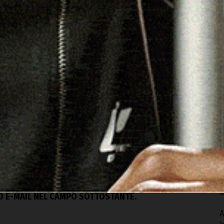
acebook
WhatsApp
Telegram
Email
Threads
S
u
s
8
O
a
8
O
s
c
DI LOGUDOROLIVE NELLA TUA CASELLA DI POSTA,
8
ZO E-MAIL NEL CAMPO SOTTOSTANTE.
A