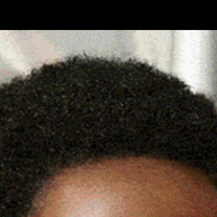
Cronaca
Attualità
Sport
Cultura
Rubric
I CARABINIERI PER TENTATO
C