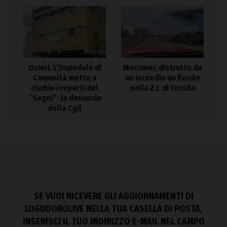
Ozieri. L’Ospedale di
Macomer, distrutto da
Comunità mette a
un incendio un fienile
rischio i reparti del
nella Z.I. di Tossilo
“Segni”: la denuncia
della Cgil
SE VUOI RICEVERE GLI AGGIORNAMENTI DI
LOGUDOROLIVE NELLA TUA CASELLA DI POSTA,
INSERISCI IL TUO INDIRIZZO E-MAIL NEL CAMPO