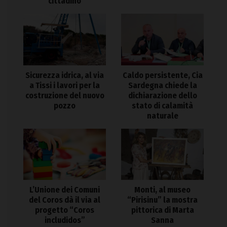
cittadino
Sicurezza idrica, al via
Caldo persistente, Cia
a Tissi i lavori per la
Sardegna chiede la
costruzione del nuovo
dichiarazione dello
pozzo
stato di calamità
naturale
L’Unione dei Comuni
Monti, al museo
del Coros dà il via al
“Pirisinu” la mostra
progetto “Coros
pittorica di Marta
includidos”
Sanna