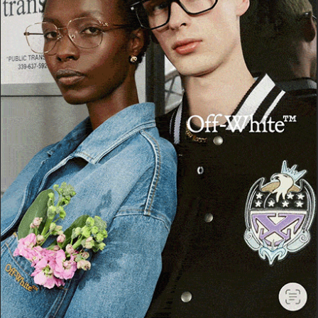
Cerca
Cerca
Facebook
Threads
Instagram
X
YouTube