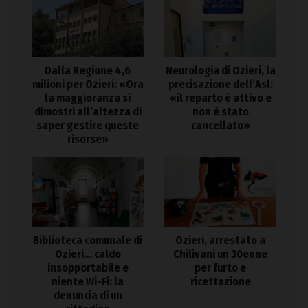
Dalla Regione 4,6
Neurologia di Ozieri, la
milioni per Ozieri: «Ora
precisazione dell’Asl:
la maggioranza si
«il reparto è attivo e
dimostri all’altezza di
non è stato
saper gestire queste
cancellato»
risorse»
Biblioteca comunale di
Ozieri, arrestato a
Ozieri… caldo
Chilivani un 30enne
insopportabile e
per furto e
niente Wi-Fi: la
ricettazione
denuncia di un