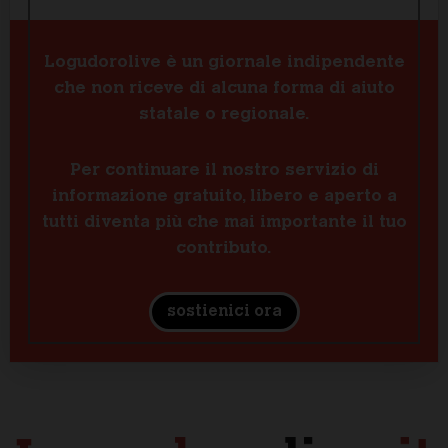
Logudorolive è un giornale indipendente
che non riceve di alcuna forma di aiuto
statale o regionale.
Per continuare il nostro servizio di
informazione gratuito, libero e aperto a
tutti diventa più che mai importante il tuo
contributo.
sostienici ora