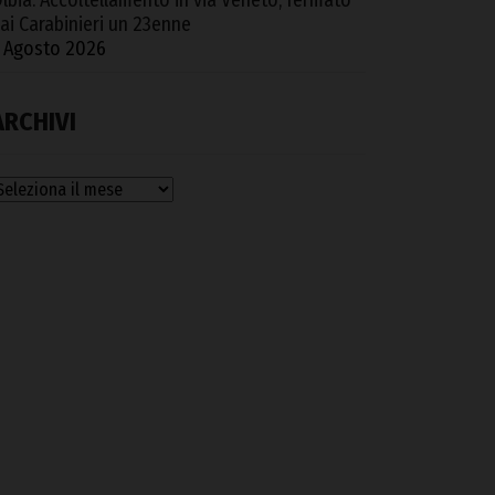
lbia. Accoltellamento in via Veneto, fermato
ai Carabinieri un 23enne
 Agosto 2026
ARCHIVI
rchivi