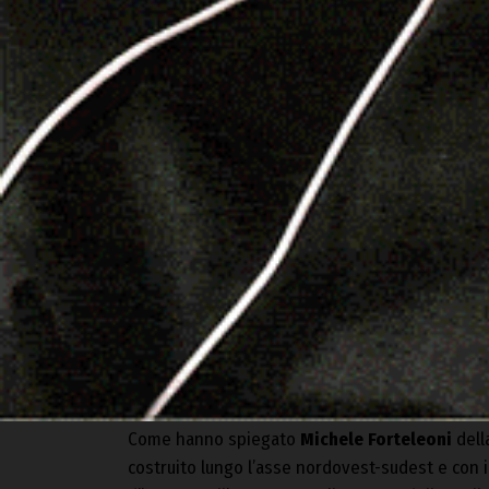
Michele Forteleoni ed Elio Antonello
Come hanno spiegato
Michele Forteleoni
dell
costruito lungo l’asse nordovest-sudest e con i