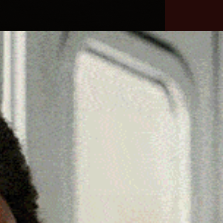
he
Necrologie
Numeri
Contatti
utili
erca
Cerca
Facebook
Threads
Instagram
X
YouTube