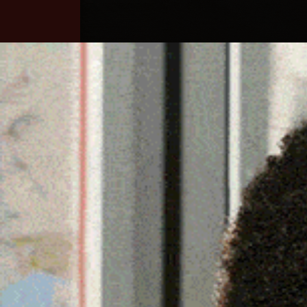
Home
Ozieri
Territorio
Sardegna
ARCHEOASTRONOMIA, CO
MISURAVANO SPAZIO E
3 Dicembre 2022, 16:14