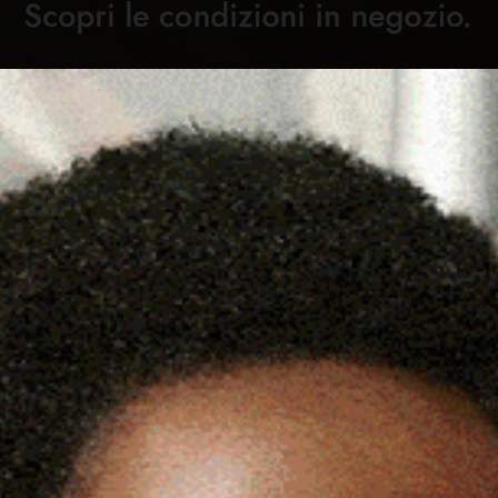
Cronaca
Attualità
Sport
Cultura
Rubric
SÌ GLI ANTICHI
C
 TEMPO