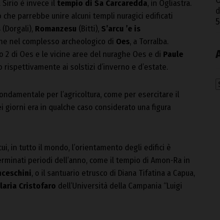
O
 Sirio è invece il
tempio di Sa Carcaredda
, in Ogliastra.
d
che parrebbe unire alcuni templi nuragici edificati
5
s
(Dorgali),
Romanzesu
(Bitti),
S’arcu ’e is
anche nel complesso archeologico di
Oes
, a Torralba.
to 2 di Oes e le vicine aree del nuraghe Oes e di
Paule
 rispettivamente ai solstizi d’inverno e d’estate.
A
 fondamentale per l’agricoltura, come per esercitare il
dei giorni era in qualche caso considerato una figura
cui, in tutto il mondo, l’orientamento degli edifici è
erminati periodi dell’anno, come il tempio di Amon-Ra in
nceschini
, o il santuario etrusco di Diana Tifatina a Capua,
laria Cristofaro
dell’Università della Campania “Luigi