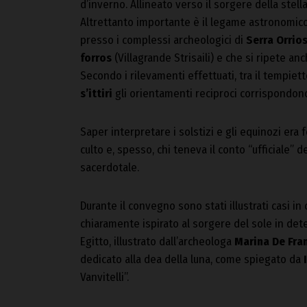
d’inverno. Allineato verso il sorgere della stella
Altrettanto importante è il legame astronomico 
presso i complessi archeologici di
Serra Orrio
forros
(Villagrande Strisaili) e che si ripete 
Secondo i rilevamenti effettuati, tra il tempiet
s’ittiri
gli orientamenti reciproci corrispondono
Saper interpretare i solstizi e gli equinozi era
culto e, spesso, chi teneva il conto “ufficiale” 
sacerdotale.
Durante il convegno sono stati illustrati casi in 
chiaramente ispirato al sorgere del sole in det
Egitto, illustrato dall’archeologa
Marina De Fra
dedicato alla dea della luna, come spiegato da
I
Vanvitelli”.