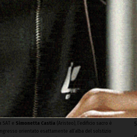
O
r
5
M
n
5
A
A
E
S
a SAT e
Simonetta Castia
(Aristeo), l’edificio sacro è
5
ngresso orientato esattamente all’alba del solstizio