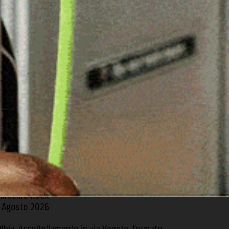
ARTICOLI RECENTI
zieri. L’Ospedale di Comunità mette a rischio i
eparti del “Segni”: la denuncia della Cgil
 Agosto 2026
acomer, distrutto da un incendio un fienile
ella Z.I. di Tossilo
 Agosto 2026
 Gavoi la finale regionale del Poetry Slam
5
gosto 2026
domor porta la Sardegna alla finale di
anremo Rock
 Agosto 2026