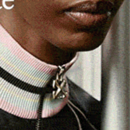
egate tra loro dai cicli solari che guidano le stagioni. Gli
 anche in questa edizione a nuove scoperte è stata
eoastronomia “La misura del tempo”, tenuto a Sassari,
re, organizzato dalla Società Astronomica Turritana e
li astri per orientarsi nello spazio e nel tempo e in
e di questo tipo: tra queste il
tempietto di Malchittu
,
 costruito in una zona impervia, insolitamente elevata e