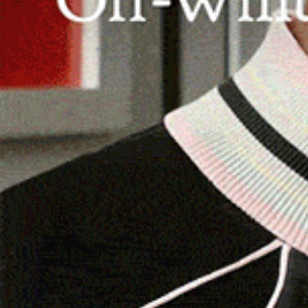
archeoastronomia a Sassari
.
SASSARI
. Le strutture di culto nuragiche erano l
sviluppi di quest’affascinante teoria che porta
esposta durante l’undicesimo Convegno di arch
alla Fondazione di Sardegna, venerdì 25 novemb
dal Circolo Aristeo.
È noto che gli antichi considerassero il Sole e g
Sardegna sono presenti importanti testimonianz
in Gallura, particolarmente interessante perché
isolata.