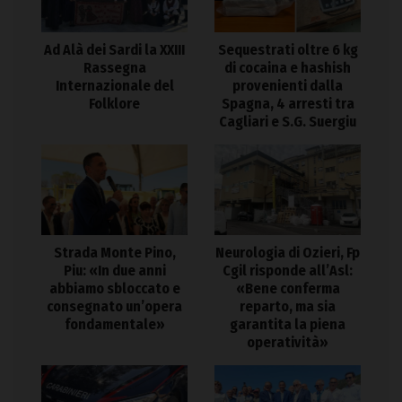
Ad Alà dei Sardi la XXIII
Sequestrati oltre 6 kg
Rassegna
di cocaina e hashish
Internazionale del
provenienti dalla
Folklore
Spagna, 4 arresti tra
Cagliari e S.G. Suergiu
Strada Monte Pino,
Neurologia di Ozieri, Fp
Piu: «In due anni
Cgil risponde all’Asl:
abbiamo sbloccato e
«Bene conferma
consegnato un’opera
reparto, ma sia
fondamentale»
garantita la piena
operatività»