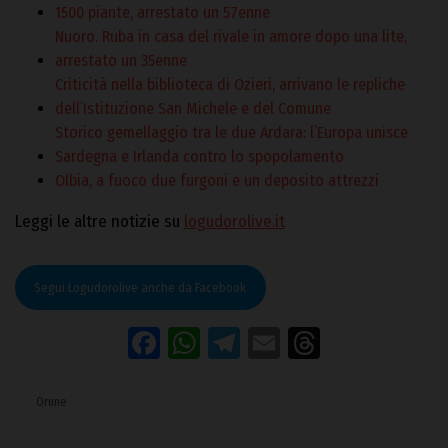
1500 piante, arrestato un 57enne
Nuoro. Ruba in casa del rivale in amore dopo una lite,
arrestato un 35enne
Criticità nella biblioteca di Ozieri, arrivano le repliche
dell’Istituzione San Michele e del Comune
Storico gemellaggio tra le due Ardara: l’Europa unisce
Sardegna e Irlanda contro lo spopolamento
Olbia, a fuoco due furgoni e un deposito attrezzi
Leggi le altre notizie su
logudorolive.it
Segui Logudorolive anche da Facebook
Facebook
WhatsApp
Telegram
Email
Threads
Orune