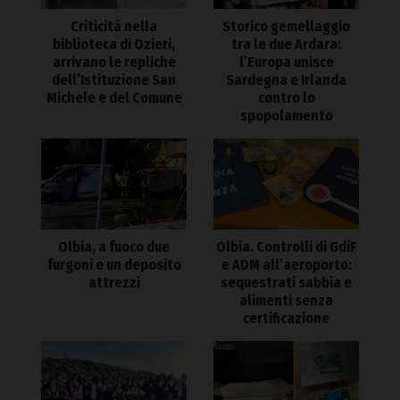
Criticità nella
Storico gemellaggio
biblioteca di Ozieri,
tra le due Ardara:
arrivano le repliche
l’Europa unisce
dell’Istituzione San
Sardegna e Irlanda
Michele e del Comune
contro lo
spopolamento
Olbia. Controlli di GdiF
Olbia, a fuoco due
e ADM all’aeroporto:
furgoni e un deposito
sequestrati sabbia e
attrezzi
alimenti senza
certificazione