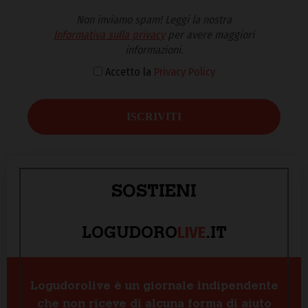
Non inviamo spam! Leggi la nostra
Informativa sulla privacy
per avere maggiori
informazioni.
Accetto la
Privacy Policy
SOSTIENI
LIVE
LOGUDORO
.IT
Logudorolive è un giornale indipendente
che non riceve di alcuna forma di aiuto