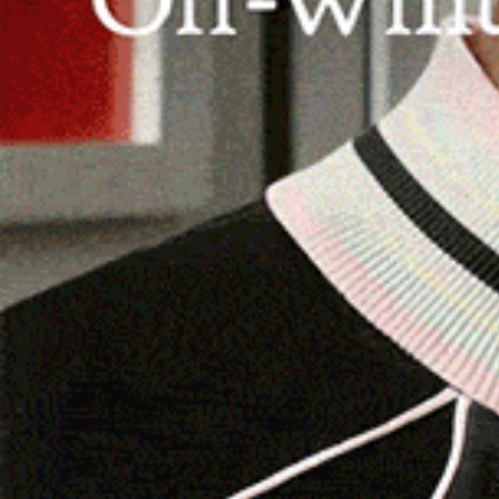
diffusione della Dermatite bovina.
SASSARI | 24 luglio 2025.
Presieduta dal sinda
Sassari nella sala Angioy del palazzo della Prov
sanitaria della Asl n. 1. Durante la riunione, il
Tauro
, ha presentato la Direzione aziendale dell
mandato – ha sottolineato – sarà improntato all’
avvicinare la sanità del territorio alle reali es
Detto ciò, Tauro ha illustrato agli amministrat
un’Azienda in costante crescita
, e che con i 
capacità assunzionale prevista dal Piano di Fab
l’organico con circa 200 nuovi dipendenti.