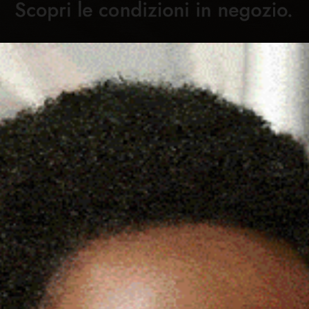
Cronaca
Attualità
Sport
Cultura
Rubric
SSARIO TAURO SI PRESENTA
C
SINDACI