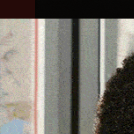
Home
Ozieri
Territorio
Sardegna
ASL SASSARI, IL COMMI
ALLA CONFERENZA DEI 
24 Luglio 2025, 16:34