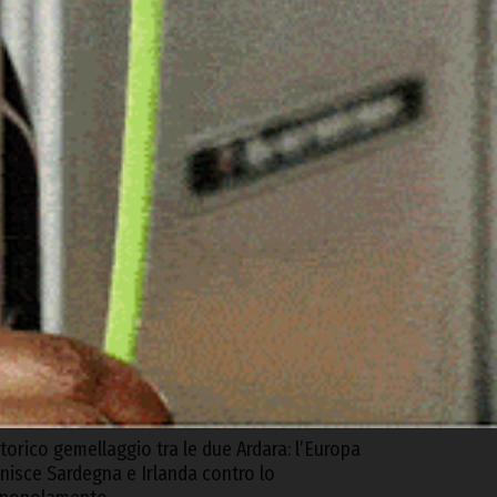
ARTICOLI RECENTI
rgosolo. Scoperta coltivazione illegale di
anapa con 1500 piante, arrestato un 57enne
 Agosto 2026
uoro. Ruba in casa del rivale in amore dopo
na lite, arrestato un 35enne
 Agosto 2026
riticità nella biblioteca di Ozieri, arrivano le
epliche dell’Istituzione San Michele e del
Comune
 Agosto 2026
torico gemellaggio tra le due Ardara: l’Europa
nisce Sardegna e Irlanda contro lo