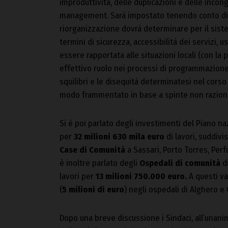
improduttività, delle duplicazioni e delle incon
management. Sarà impostato tenendo conto di 
riorganizzazione dovrà determinare per il siste
termini di sicurezza, accessibilità dei servizi, u
essere rapportata alle situazioni locali (con la 
effettivo ruolo nei processi di programmazione
squilibri e le disequità determinatesi nel corso d
modo frammentato in base a spinte non raziona
Si è poi parlato degli investimenti del Piano na
per
32 milioni 630 mila euro
di lavori, suddivis
Case di Comunità
a Sassari, Porto Torres, Perfu
è inoltre parlato degli
Ospedali di comunità
di
lavori per
13 milioni 750.000 euro.
A questi va
(
5 milioni di euro
) negli ospedali di Alghero e 
Dopo una breve discussione i Sindaci, all’unani