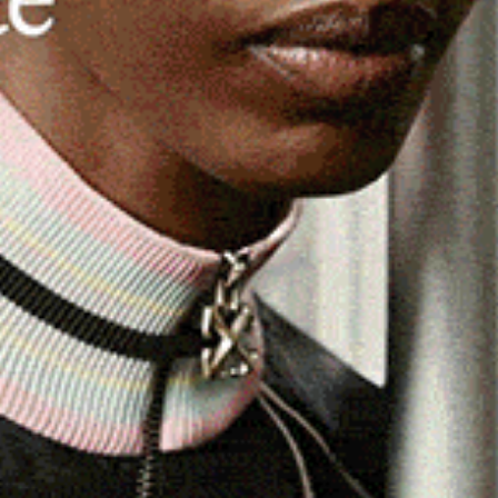
co di Thiesi
Gianfranco Soletta
, si è riunita ieri a
incia la Conferenza territoriale sanitaria e socio-
 commissario straordinario dell’Azienda sassarese,
Paolo
’Asl alla platea di Sindaci della Conferenza. «Il nostro
insegna dell’integrazione e dell’ascolto, nell’intento di
igenze della popolazione».
ori come quella del Nord-Ovest della Sardegna sia
suoi
2.561 dipendenti
(tra comparo e dirigenza), vista la
bisogno, punta alla fine dell’anno ad incrementare