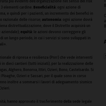
s
gruità più evidenti dell’organizzazione nel senso del risk
8
3 elementi cardine.
Beneficialità
: ogni azione di
ma, e quindi per i pazienti, un incremento dei benefici in
O
so razionale delle risorse;
autonomia
: ogni azione dovrà
a
piena distrettualizzazione, dove il Distretto acquisirà un
8
 aziendale);
equità
: le azioni devono correggere gli
i un lungo periodo, in cui i servizi si sono sviluppati in
li».
A
zionale di ripresa e resilienza (Pnrr) che vede interventi
i in dieci cantieri (tutti iniziati), per la realizzazione delle
gas, Alghero, Bonorva, Ittiri, Ozieri, Bono, Castelsardo. Si
 Ploaghe, Ozieri e Sassari, per il quale sono in corso
nno inoltre a sommarsi i lavori di adeguamento sismico
Ozieri.
mità, hanno approvato il trasferimento della sede legale