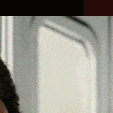
he
Necrologie
Numeri
Contatti
utili
erca
Cerca
Facebook
Threads
Instagram
X
YouTube