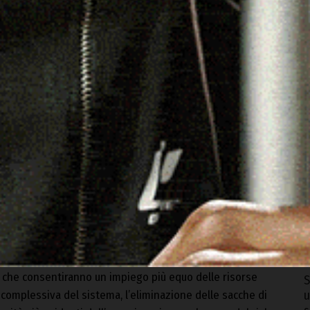
O
c
8
N
u
8
C
r
8
oi spiegato il Commissario ai Sindaci – sarà
he consentiranno un impiego più equo delle risorse
S
 complessiva del sistema, l’eliminazione delle sacche di
u