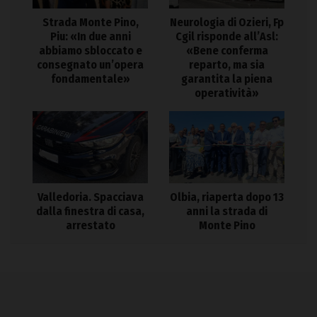
Strada Monte Pino,
Neurologia di Ozieri, Fp
Piu: «In due anni
Cgil risponde all’Asl:
abbiamo sbloccato e
«Bene conferma
consegnato un’opera
reparto, ma sia
fondamentale»
garantita la piena
operatività»
Valledoria. Spacciava
Olbia, riaperta dopo 13
dalla finestra di casa,
anni la strada di
arrestato
Monte Pino