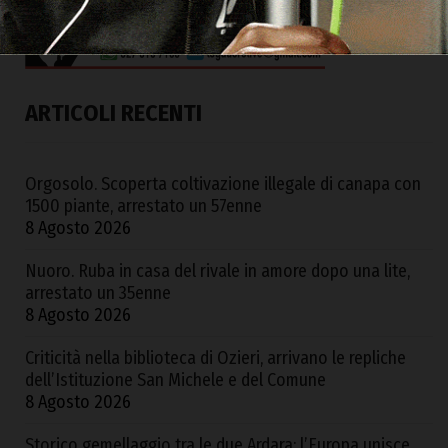
ARTICOLI RECENTI
Orgosolo. Scoperta coltivazione illegale di canapa con
1500 piante, arrestato un 57enne
8 Agosto 2026
Nuoro. Ruba in casa del rivale in amore dopo una lite,
arrestato un 35enne
8 Agosto 2026
Criticità nella biblioteca di Ozieri, arrivano le repliche
dell’Istituzione San Michele e del Comune
8 Agosto 2026
Storico gemellaggio tra le due Ardara: l’Europa unisce