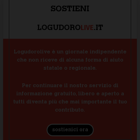
SOSTIENI
LIVE
LOGUDORO
.IT
Logudorolive è un giornale indipendente
che non riceve di alcuna forma di aiuto
statale o regionale.
Per continuare il nostro servizio di
informazione gratuito, libero e aperto a
tutti diventa più che mai importante il tuo
contributo.
sostienici ora