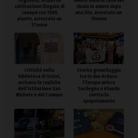
Orgosolo. Scoperta
Nuoro. Ruba in casa del
coltivazione illegale di
rivale in amore dopo
canapa con 1500
una lite, arrestato un
piante, arrestato un
35enne
57enne
Criticità nella
Storico gemellaggio
biblioteca di Ozieri,
tra le due Ardara:
arrivano le repliche
l’Europa unisce
dell’Istituzione San
Sardegna e Irlanda
Michele e del Comune
contro lo
spopolamento