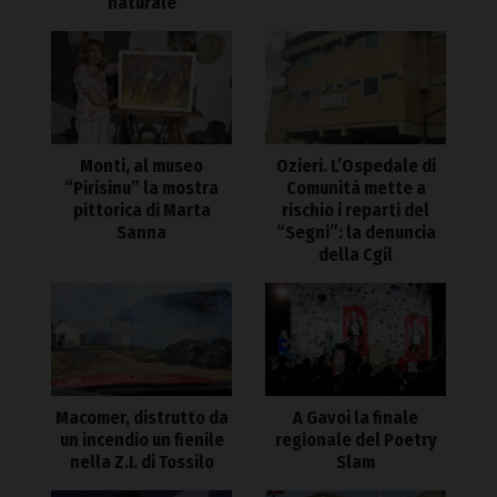
naturale
Monti, al museo
Ozieri. L’Ospedale di
“Pirisinu” la mostra
Comunità mette a
pittorica di Marta
rischio i reparti del
Sanna
“Segni”: la denuncia
della Cgil
Macomer, distrutto da
A Gavoi la finale
un incendio un fienile
regionale del Poetry
nella Z.I. di Tossilo
Slam