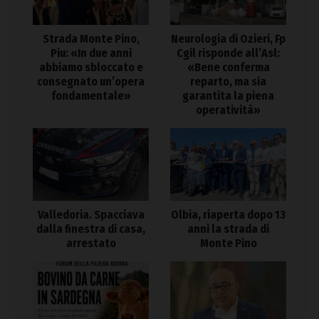
Strada Monte Pino,
Neurologia di Ozieri, Fp
Piu: «In due anni
Cgil risponde all’Asl:
abbiamo sbloccato e
«Bene conferma
consegnato un’opera
reparto, ma sia
fondamentale»
garantita la piena
operatività»
Valledoria. Spacciava
Olbia, riaperta dopo 13
dalla finestra di casa,
anni la strada di
arrestato
Monte Pino