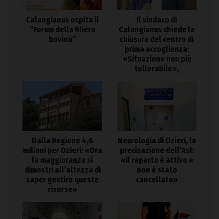
Calangianus ospita il
Il sindaco di
“Forum della filiera
Calangianus chiede la
bovina”
chiusura del centro di
prima accoglienza:
«Situazione non più
tollerabile»,
Dalla Regione 4,6
Neurologia di Ozieri, la
milioni per Ozieri: «Ora
precisazione dell’Asl:
la maggioranza si
«il reparto è attivo e
dimostri all’altezza di
non è stato
saper gestire queste
cancellato»
risorse»