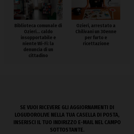
Biblioteca comunale di
Ozieri, arrestato a
Ozieri… caldo
Chilivani un 30enne
insopportabile e
per furto e
niente Wi-Fi: la
ricettazione
denuncia di un
cittadino
SE VUOI RICEVERE GLI AGGIORNAMENTI DI
LOGUDOROLIVE NELLA TUA CASELLA DI POSTA,
INSERISCI IL TUO INDIRIZZO E-MAIL NEL CAMPO
SOTTOSTANTE.