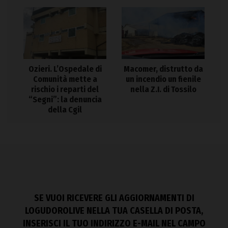
Ozieri. L’Ospedale di
Macomer, distrutto da
Comunità mette a
un incendio un fienile
rischio i reparti del
nella Z.I. di Tossilo
“Segni”: la denuncia
della Cgil
SE VUOI RICEVERE GLI AGGIORNAMENTI DI
LOGUDOROLIVE NELLA TUA CASELLA DI POSTA,
INSERISCI IL TUO INDIRIZZO E-MAIL NEL CAMPO