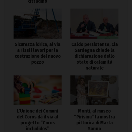
cittadino
Sicurezza idrica, al via
Caldo persistente, Cia
a Tissi i lavori per la
Sardegna chiede la
costruzione del nuovo
dichiarazione dello
pozzo
stato di calamità
naturale
L’Unione dei Comuni
Monti, al museo
del Coros dà il via al
“Pirisinu” la mostra
progetto “Coros
pittorica di Marta
includidos”
Sanna