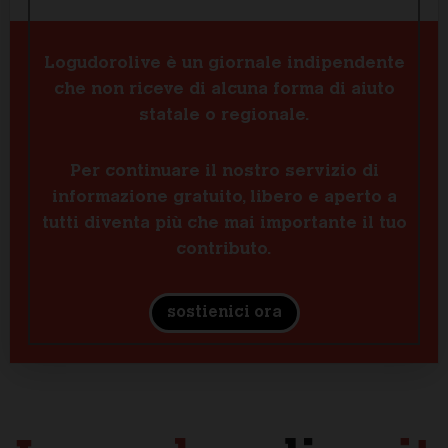
Logudorolive è un giornale indipendente
che non riceve di alcuna forma di aiuto
statale o regionale.
Per continuare il nostro servizio di
informazione gratuito, libero e aperto a
tutti diventa più che mai importante il tuo
contributo.
sostienici ora