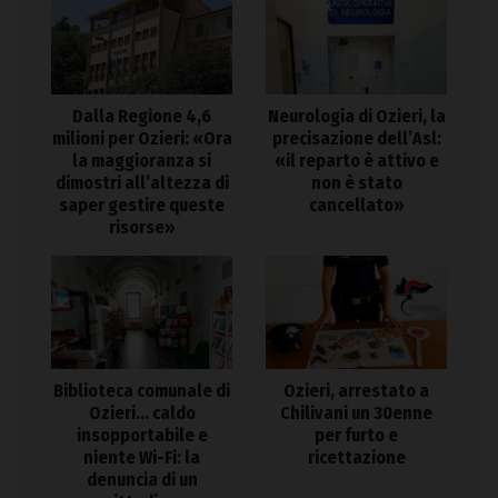
Dalla Regione 4,6
Neurologia di Ozieri, la
milioni per Ozieri: «Ora
precisazione dell’Asl:
la maggioranza si
«il reparto è attivo e
dimostri all’altezza di
non è stato
saper gestire queste
cancellato»
risorse»
Biblioteca comunale di
Ozieri, arrestato a
Ozieri… caldo
Chilivani un 30enne
insopportabile e
per furto e
niente Wi-Fi: la
ricettazione
denuncia di un