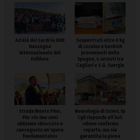
Ad Alà dei Sardi la XXIII
Sequestrati oltre 6 kg
Rassegna
di cocaina e hashish
Internazionale del
provenienti dalla
Folklore
Spagna, 4 arresti tra
Cagliari e S.G. Suergiu
Strada Monte Pino,
Neurologia di Ozieri, Fp
Piu: «In due anni
Cgil risponde all’Asl:
abbiamo sbloccato e
«Bene conferma
consegnato un’opera
reparto, ma sia
fondamentale»
garantita la piena