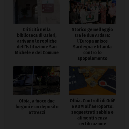
Criticità nella
Storico gemellaggio
biblioteca di Ozieri,
tra le due Ardara:
arrivano le repliche
l’Europa unisce
dell’Istituzione San
Sardegna e Irlanda
Michele e del Comune
contro lo
spopolamento
Olbia. Controlli di GdiF
Olbia, a fuoco due
e ADM all’aeroporto:
furgoni e un deposito
sequestrati sabbia e
attrezzi
alimenti senza
certificazione