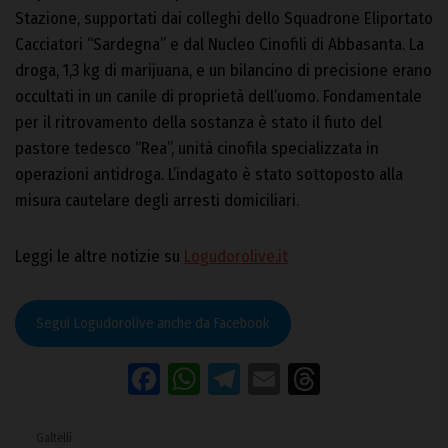
Stazione, supportati dai colleghi dello Squadrone Eliportato
Cacciatori “Sardegna” e dal Nucleo Cinofili di Abbasanta. La
droga, 1,3 kg di marijuana, e un bilancino di precisione erano
occultati in un canile di proprietà dell’uomo. Fondamentale
per il ritrovamento della sostanza è stato il fiuto del
pastore tedesco “Rea”, unità cinofila specializzata in
operazioni antidroga. L’indagato è stato sottoposto alla
misura cautelare degli arresti domiciliari.
Leggi le altre notizie su
Logudorolive.it
Segui Logudorolive anche da Facebook
Facebook
WhatsApp
Telegram
Email
Threads
Galtellì