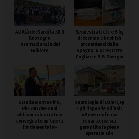
Ad Alà dei Sardi la XXIII
Sequestrati oltre 6 kg
Rassegna
di cocaina e hashish
Internazionale del
provenienti dalla
Folklore
Spagna, 4 arresti tra
Cagliari e S.G. Suergiu
Strada Monte Pino,
Neurologia di Ozieri, Fp
Piu: «In due anni
Cgil risponde all’Asl:
abbiamo sbloccato e
«Bene conferma
consegnato un’opera
reparto, ma sia
fondamentale»
garantita la piena
operatività»