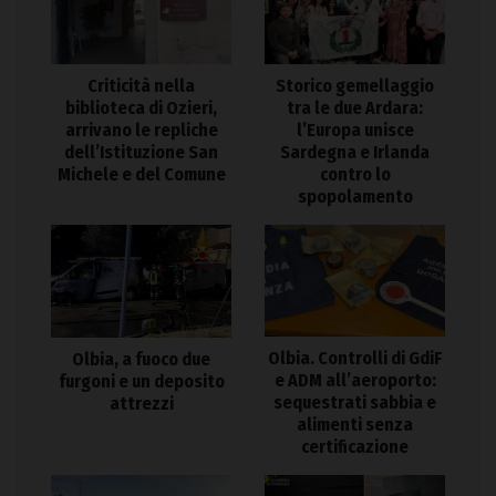
Criticità nella
Storico gemellaggio
biblioteca di Ozieri,
tra le due Ardara:
arrivano le repliche
l’Europa unisce
dell’Istituzione San
Sardegna e Irlanda
Michele e del Comune
contro lo
spopolamento
Olbia. Controlli di GdiF
Olbia, a fuoco due
e ADM all’aeroporto:
furgoni e un deposito
sequestrati sabbia e
attrezzi
alimenti senza
certificazione