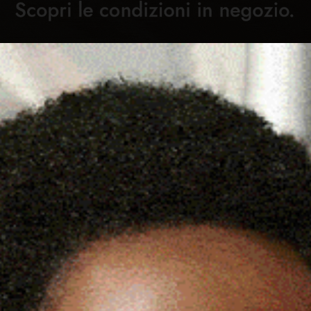
Cronaca
Attualità
Sport
Cultura
Rubric
LL’OKINAWA TELTI
C
EO CITTÀ DI GOLFO ARANCI”