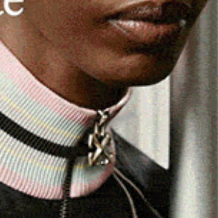
stazione tre atleti dell’
Asd Karate Club Okinawa Telti
’argento al
“Trofeo Città di Golfo Aranci”
, gara regionale
 piedi dello spettacolare promontorio di Capo Figari, che
iato sull’isola di Tavolara, si è svolto sotto l’egida
egionale M°
Vincenzo Piroddu
.
a storica associazione teltese, ha presentato, negli Under
che codificate), che sul tatami di gara si sono trasformati
terminazione, grinta e tecnica, conquistando nelle loro
ayan Labkhour
e due medaglia d’Argento con
Bianca
mi di gara con la solita bravura dal coach Pierpaolo Canu,
to di un continuo lavoro tecnico che si svolge in palestra
 cinture nere
Massimiliano Cossu
e
Michela Minutti
,
 direzione tecnica e lo sguardo vigile del maestro Timoteo