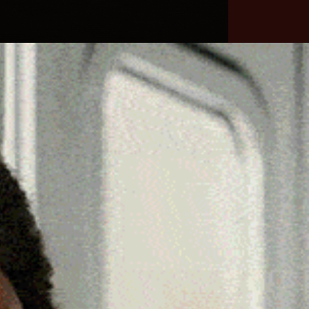
he
Necrologie
Numeri
Contatti
utili
erca
Cerca
Facebook
Threads
Instagram
X
YouTube