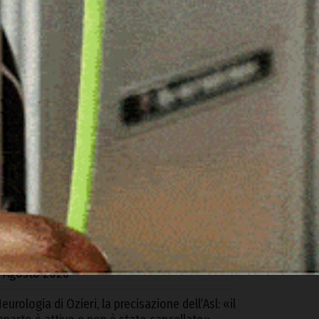
ARTICOLI RECENTI
alangianus ospita il “Forum della filiera
ovina”
 Agosto 2026
l sindaco di Calangianus chiede la chiusura del
entro di prima accoglienza: «Situazione non
iù tollerabile»,
 Agosto 2026
alla Regione 4,6 milioni per Ozieri: «Ora la
aggioranza si dimostri all’altezza di saper
estire queste risorse»
 Agosto 2026
eurologia di Ozieri, la precisazione dell’Asl: «il