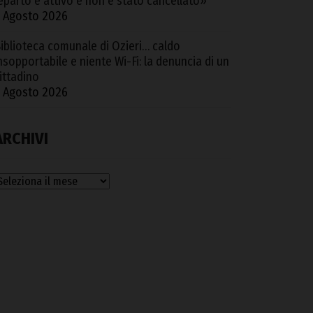
eparto è attivo e non è stato cancellato»
 Agosto 2026
iblioteca comunale di Ozieri… caldo
nsopportabile e niente Wi-Fi: la denuncia di un
ittadino
 Agosto 2026
ARCHIVI
rchivi