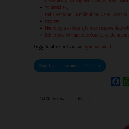
Il sindaco di Calangianus chiede la chiusura
tollerabile»,
Dalla Regione 4,6 milioni per Ozieri: «Ora la
risorse»
Neurologia di Ozieri, la precisazione dell’As
Biblioteca comunale di Ozieri… caldo insoppo
Leggi le altre notizie su
logudorolive.it
Segui Logudorolive anche da Facebook
F
Asd Okinawa Telti
Telti