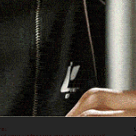
raccogliere ottimi risultati – commenta Scanu, fondatore-
 ambiente sano, una visione comune dei valori dello
C
 regole e avversari, impegno negli allenamenti, sacrifici,
b
stica dello staff, nonché sulla compartecipazione delle
6
tecnici ai dirigenti, dagli atleti ai genitori,che assieme
n grande club sportivo».
I
c
p
6
imoteo Scanu e il coach Pierpaolo Canu
D
m
g
6
vina”
N