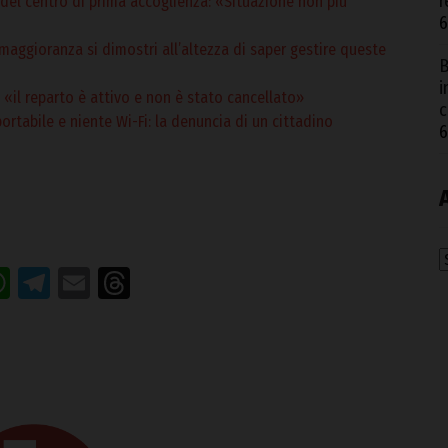
r
 del centro di prima accoglienza: «Situazione non più
6
 maggioranza si dimostri all’altezza di saper gestire queste
B
i
l: «il reparto è attivo e non è stato cancellato»
c
rtabile e niente Wi-Fi: la denuncia di un cittadino
6
A
acebook
WhatsApp
Telegram
Email
Threads