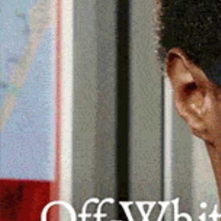
Conquistate dal club tre medaglie, una
Bianca Muntoni e Tiago Degortes.