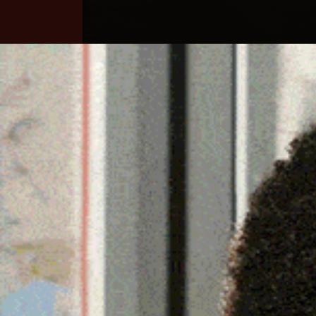
Home
Ozieri
Territorio
Sardegna
I PICCOLI KARATEKA DE
PROTAGONISTI AL “TROF
3 Giugno 2026, 14:56