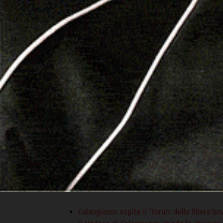
Scanu.
«Se l’Asd Karate Club Okinawa Telti continua a 
animatore dell’Associazione – lo si deve ad un
sport, basati sulla serietà, etica, rispetto delle
oltre all’indiscussa competenza tecnica e agoni
varie componenti dell’Associazione sportiva, dai 
formano un gruppo coeso capace di costituire u
Giuseppe Mattioli
In copertina: i piccoli karateka tra il maestro T
Riproduzione riservata © Logudorolive
Calangianus ospita il “Forum della filiera bo