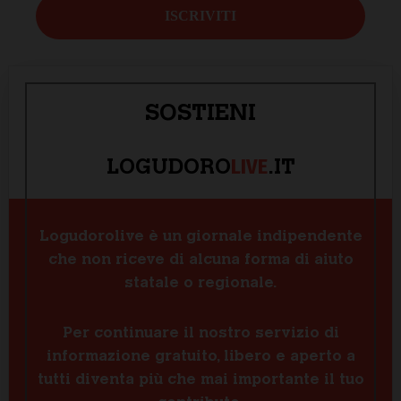
SOSTIENI
LIVE
LOGUDORO
.IT
Logudorolive è un giornale indipendente
che non riceve di alcuna forma di aiuto
statale o regionale.
Per continuare il nostro servizio di
informazione gratuito, libero e aperto a
tutti diventa più che mai importante il tuo