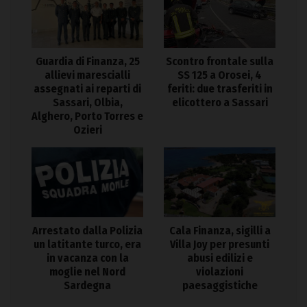
Guardia di Finanza, 25
Scontro frontale sulla
allievi marescialli
SS 125 a Orosei, 4
assegnati ai reparti di
feriti: due trasferiti in
Sassari, Olbia,
elicottero a Sassari
Alghero, Porto Torres e
Ozieri
Arrestato dalla Polizia
Cala Finanza, sigilli a
un latitante turco, era
Villa Joy per presunti
in vacanza con la
abusi edilizi e
moglie nel Nord
violazioni
Sardegna
paesaggistiche