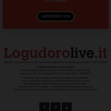
contributo.
sostienici ora