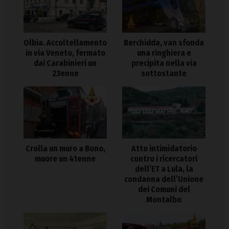
Olbia. Accoltellamento
Berchidda, van sfonda
in via Veneto, fermato
una ringhiera e
dai Carabinieri un
precipita nella via
23enne
sottostante
Crolla un muro a Bono,
Atto intimidatorio
muore un 41enne
contro i ricercatori
dell’ET a Lula, la
condanna dell’Unione
dei Comuni del
Montalbo