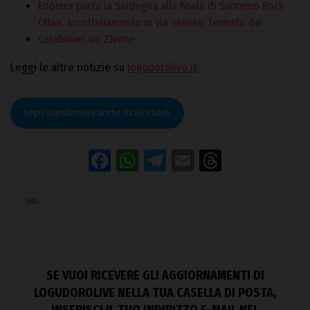
Edomor porta la Sardegna alla finale di Sanremo Rock
Olbia. Accoltellamento in via Veneto, fermato dai
Carabinieri un 23enne
Leggi le altre notizie su
logudorolive.it
Segui Logudorolive anche da Facebook
Facebook
WhatsApp
Telegram
Email
Threads
Telti
SE VUOI RICEVERE GLI AGGIORNAMENTI DI
LOGUDOROLIVE NELLA TUA CASELLA DI POSTA,
INSERISCI IL TUO INDIRIZZO E-MAIL NEL