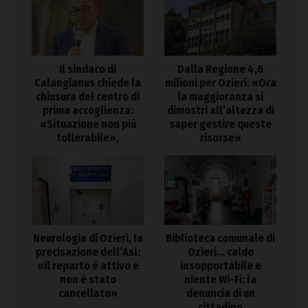
Il sindaco di
Dalla Regione 4,6
Calangianus chiede la
milioni per Ozieri: «Ora
chiusura del centro di
la maggioranza si
prima accoglienza:
dimostri all’altezza di
«Situazione non più
saper gestire queste
tollerabile»,
risorse»
Neurologia di Ozieri, la
Biblioteca comunale di
precisazione dell’Asl:
Ozieri… caldo
«il reparto è attivo e
insopportabile e
non è stato
niente Wi-Fi: la
cancellato»
denuncia di un
cittadino