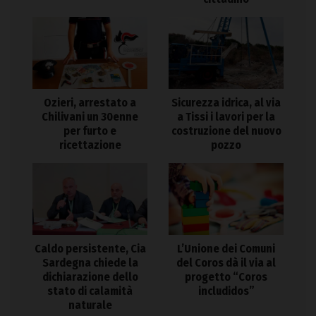
Ozieri, arrestato a
Sicurezza idrica, al via
Chilivani un 30enne
a Tissi i lavori per la
per furto e
costruzione del nuovo
ricettazione
pozzo
Caldo persistente, Cia
L’Unione dei Comuni
Sardegna chiede la
del Coros dà il via al
dichiarazione dello
progetto “Coros
stato di calamità
includidos”
naturale