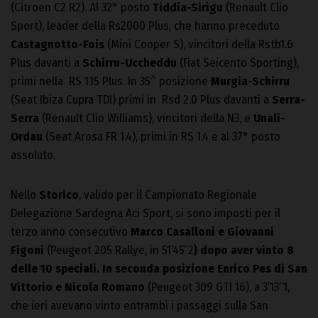
(Citroen C2 R2). Al 32° posto
Tiddia-Sirigu
(Renault Clio
Sport), leader della Rs2000 Plus, che hanno preceduto
Castagnotto-Fois
(Mini Cooper S), vincitori della Rstb1.6
Plus davanti a
Schirru-Uccheddu
(Fiat Seicento Sporting),
primi nella RS 1.15 Plus. In 35^ posizione
Murgia-Schirru
(Seat Ibiza Cupra TDI) primi in Rsd 2.0 Plus davanti a
Serra-
Serra
(Renault Clio Williams), vincitori della N3, e
Unali-
Ordau
(Seat Arosa FR 1.4), primi in RS 1.4 e al 37° posto
assoluto.
Nello
Storico
, valido per il Campionato Regionale
Delegazione Sardegna Aci Sport, si sono imposti per il
terzo anno consecutivo
Marco Casalloni e Giovanni
Figoni
(Peugeot 205 Rallye, in 51’45”2
) dopo aver vinto 8
delle 10 speciali. In seconda posizione Enrico Pes di San
Vittorio e Nicola Romano
(Peugeot 309 GTI 16), a 3’13”1,
che ieri avevano vinto entrambi i passaggi sulla San