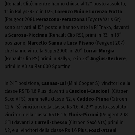
(Renault Clio), mentre hanno chiuso al 12° posto assoluto,
1° in Rally4-R2 e in U25,
Lorenzo Ruiu e Lorenzo Fratta
(Peugeot 208).
Perazzona-Perazzona
(Toyota Yaris Gr)
sono arrivati al 15° posto e hanno vinto la R1Tn4x4, davanti
a
Scurosu-Piccinnu
(Renault Clio RS), primi in R3. In 18^
posizione,
Marcello Sanna
e
Luca Pisano
(Peugeot 207),
che hanno vinto la Super2000, in 20^
Lorrai-Murgia
(Renault Clio RS) primi in Rally5, e in 23^
Angius-Bechere
,
primi in A0 su Fiat 600 Sporting.
In 24^ posizione,
Cannas-Lai
(Mini Cooper S), vincitori della
classe RSTB 1.6 Plus, davanti a
Cascioni-Cascioni
(Citroen
Saxo VTS), primi nella classe N2, e
Caddeo-Pinna
(Citroen
C2 VTS), vincitori della classe Rs 1.6. Al 29° posto assoluto i
vincitori della classe RSTB 1.6,
Floris-Pirroni
(Peugeot 208
GTI) davanti a
Curreli-Chessa
(Citroen Saxò Vts) primi in
N2, e ai vincitori della classe Rs 1.6 Plus,
Fosci-Atzeni