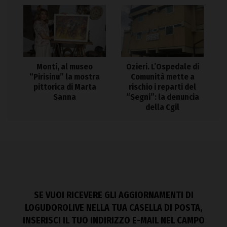
Monti, al museo
Ozieri. L’Ospedale di
“Pirisinu” la mostra
Comunità mette a
pittorica di Marta
rischio i reparti del
Sanna
“Segni”: la denuncia
della Cgil
SE VUOI RICEVERE GLI AGGIORNAMENTI DI
LOGUDOROLIVE NELLA TUA CASELLA DI POSTA,
INSERISCI IL TUO INDIRIZZO E-MAIL NEL CAMPO