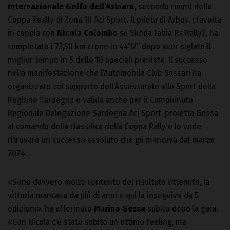
Internazionale Golfo dell’Asinara,
secondo round della
Coppa Really di Zona 10 Aci Sport
.
Il pilota di Arbus, stavolta
in coppia con
Nicola Colombo
su Skoda Fabia Rs Rally2, ha
completato i 73,50 km crono in 44’12” dopo aver siglato il
miglior tempo in 5 delle 10 speciali previste. Il successo
nella manifestazione che l’Automobile Club Sassari ha
organizzato col supporto dell’Assessorato allo Sport della
Regione Sardegna e valida anche per il Campionato
Regionale Delegazione Sardegna Aci Sport, proietta Gessa
al comando della classifica della Coppa Rally e lo vede
ritrovare un successo assoluto che gli mancava dal marzo
2024.
«Sono davvero molto contento del risultato ottenuto, la
vittoria mancava da più di anni e qui la inseguivo da 5
edizioni», ha affermato
M
a
rino Gessa
subito dopo la gara.
«Con Nicola c’è stato subito un ottimo feeling, ma