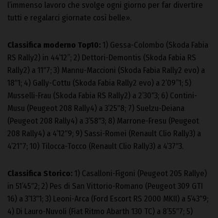
l’immenso lavoro che svolge ogni giorno per far divertire
tutti e regalarci giornate così belle».
Classifica moderno Top10:
1) Gessa-Colombo (Skoda Fabia
RS Rally2) in 44’12”; 2) Dettori-Demontis (Skoda Fabia RS
Rally2) a 11″7; 3) Mannu-Maccioni (Skoda Fabia Rally2 evo) a
18″1; 4) Gally-Cottu (Skoda Fabia Rally2 evo) a 2’09”1; 5)
Musselli-Frau (Skoda Fabia RS Rally2) a 2’30″3; 6) Contini-
Musu (Peugeot 208 Rally4) a 3’25″8; 7) Suelzu-Deiana
(Peugeot 208 Rally4) a 3’58″3; 8) Marrone-Fresu (Peugeot
208 Rally4) a 4’12″9; 9) Sassi-Romei (Renault Clio Rally3) a
4’21″7; 10) Tilocca-Tocco (Renault Clio Rally3) a 4’37″3.
Classifica Storico:
1) Casalloni-Figoni (Peugeot 205 Rallye)
in 51’45″2; 2) Pes di San Vittorio-Romano (Peugeot 309 GTI
16) a 3’13″1; 3) Leoni-Arca (Ford Escort RS 2000 MKII) a 5’43″9;
4) Di Lauro-Nuvoli (Fiat Ritmo Abarth 130 TC) a 8’55″7; 5)