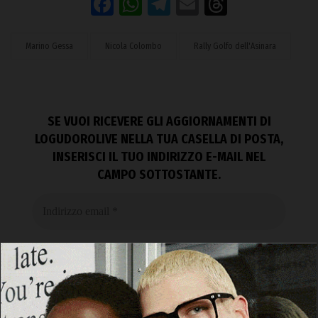
Facebook
WhatsApp
Telegram
Email
Threads
Marino Gessa
Nicola Colombo
Rally Golfo dell'Asinara
SE VUOI RICEVERE GLI AGGIORNAMENTI DI
LOGUDOROLIVE NELLA TUA CASELLA DI POSTA,
INSERISCI IL TUO INDIRIZZO E-MAIL NEL
CAMPO SOTTOSTANTE.
Non inviamo spam! Leggi la nostra
Informativa sulla privacy
per avere maggiori
informazioni.
Accetto la
Privacy Policy