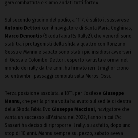
gara combattuta e siamo andati tutti forte».
Sul secondo gradino del podio, a 11”7, è salito il sassarese
Antonio Dettori
con il navigatore di Santa Maria Coghinas,
Marco Demontis
(Skoda Fabia Rs Rally2),
che venerdì sono
stati tra i protagonisti della sfida a quattro con Ronzano,
Gessa e Mannu e sabato sono stati i più insidiosi avversari
di Gessa e Colombo. Dettori, esperto kartista e ormai nel
mondo dei rally da tre anni, ha firmato ieri il miglior crono
su entrambi i passaggi compiuti sulla Muros-Ossi.
Terza posizione assoluta, a 18”1, per l’osilese
Giuseppe
Mannu,
che per la prima volta ha avuto sul sedile di destra
della Skoda Fabia Evo
Giuseppe Maccioni,
navigatore che
vanta un successo all’Asinara nel 2022, l’anno in cui l’Ac
Sassari ha deciso di riproporre il rally, su asfalto, dopo uno
stop di 10 anni. Mannu sempre sul pezzo, sabato aveva