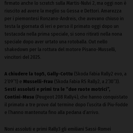
firmato anche lo scratch sulla Martis-Nulvi 2, ma oggi non è
riuscito ad avere la meglio su Gessa e Dettori. Amarezza
per i piemontesi Ronzano-Andreis, che avevano chiuso in
testa la giornata di ieri e perso il primato oggi dopo un
testacoda nella prima speciale, si sono ritirati nella nona
speciale dopo aver urtato una rotoballa. Out nello
shakedown per la rottura del motore Pisano-Musselli,
vincitori del 2025.
A chiudere la top5, Gally-Cottu
(Skoda Fabia Rally2 evo, a
2’09”1) e
Musselli-Frau
(Skoda Fabia RS Rally2, a 2’30”3).
Sesti assoluti e primi tra le “due ruote motrici”,
Contini-Musu
(Peugeot 208 Rally4), che hanno conquistato
il primato a tre prove dal termine dopo l’uscita di Piu-Fodde
e l’hanno mantenuta fino alla pedana d’arrivo.
Noni assoluti e primi Rally3 gli emiliani Sassi-Romei