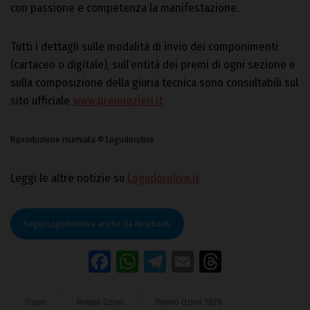
con passione e competenza la manifestazione.
Tutti i dettagli sulle modalità di invio dei componimenti
(cartaceo o digitale), sull’entità dei premi di ogni sezione e
sulla composizione della giuria tecnica sono consultabili sul
sito ufficiale
www.
premiozieri.it
Riproduzione riservata © Logudorolive
Leggi le altre notizie su
Logudorolive.it
Segui Logudorolive anche da Facebook
Facebook
WhatsApp
Telegram
Email
Threads
Ozieri
Premio Ozieri
Premio Ozieri 2026