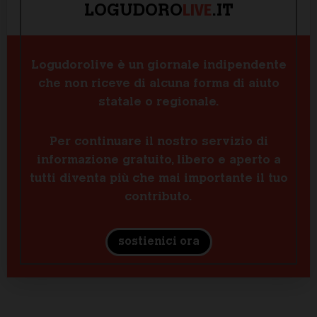
LIVE
LOGUDORO
.IT
Logudorolive è un giornale indipendente
che non riceve di alcuna forma di aiuto
statale o regionale.
Per continuare il nostro servizio di
informazione gratuito, libero e aperto a
tutti diventa più che mai importante il tuo
contributo.
sostienici ora