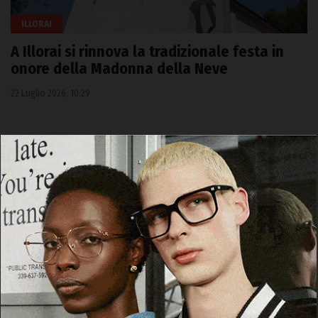
ILLORAI
A Illorai si rinnova la tradizionale festa in
onore della Madonna della Neve
22 Luglio 2026, 10:29
Cerca
Cerca
Facebook
Threads
Instagram
X
YouTube