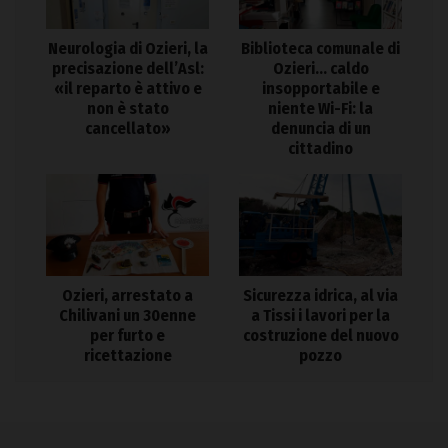
Neurologia di Ozieri, la
Biblioteca comunale di
precisazione dell’Asl:
Ozieri… caldo
«il reparto è attivo e
insopportabile e
non è stato
niente Wi-Fi: la
cancellato»
denuncia di un
cittadino
Ozieri, arrestato a
Sicurezza idrica, al via
Chilivani un 30enne
a Tissi i lavori per la
per furto e
costruzione del nuovo
ricettazione
pozzo