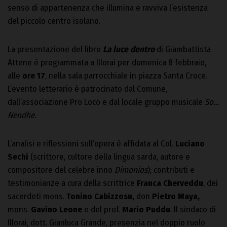
senso di appartenenza che illumina e ravviva l’esistenza
del piccolo centro isolano.
La presentazione del libro
La luce dentro
di Giambattista
Attene è programmata a Illorai per domenica 8 febbraio,
alle
ore 17
, nella sala parrocchiale in piazza Santa Croce.
L’evento letterario è patrocinato dal Comune,
dall’associazione Pro Loco e dal locale gruppo musicale
So…
Nendhe
.
L’analisi e riflessioni sull’opera è affidata al Col.
Luciano
Sechi
(scrittore, cultore della lingua sarda, autore e
compositore del celebre inno
Dimonios
); contributi e
testimonianze a cura della scrittrice
Franca Cherveddu
, dei
sacerdoti mons.
Tonino Cabizzosu,
don
Pietro Maya,
mons.
Gavino Leone
e del prof.
Mario Puddu
. Il sindaco di
Illorai, dott. Gianluca Grande, presenzia nel doppio ruolo