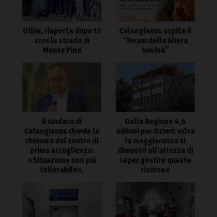
Olbia, riaperta dopo 13
Calangianus ospita il
anni la strada di
“Forum della filiera
Monte Pino
bovina”
Il sindaco di
Dalla Regione 4,6
Calangianus chiede la
milioni per Ozieri: «Ora
chiusura del centro di
la maggioranza si
prima accoglienza:
dimostri all’altezza di
«Situazione non più
saper gestire queste
tollerabile»,
risorse»