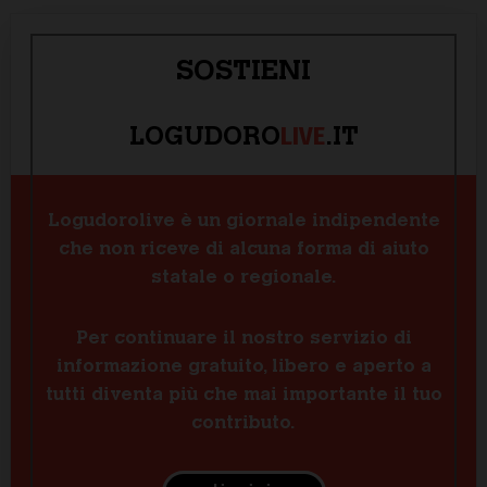
SOSTIENI
LIVE
LOGUDORO
.IT
Logudorolive è un giornale indipendente
che non riceve di alcuna forma di aiuto
statale o regionale.
Per continuare il nostro servizio di
informazione gratuito, libero e aperto a
tutti diventa più che mai importante il tuo
contributo.