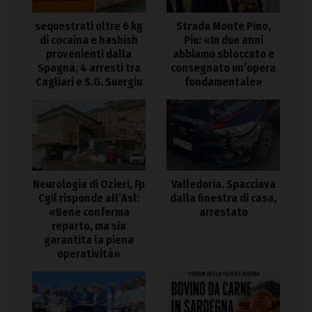
sequestrati oltre 6 kg
Strada Monte Pino,
di cocaina e hashish
Piu: «In due anni
provenienti dalla
abbiamo sbloccato e
Spagna, 4 arresti tra
consegnato un’opera
Cagliari e S.G. Suergiu
fondamentale»
Neurologia di Ozieri, Fp
Valledoria. Spacciava
Cgil risponde all’Asl:
dalla finestra di casa,
«Bene conferma
arrestato
reparto, ma sia
garantita la piena
operatività»