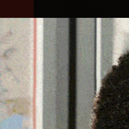
Home
Ozieri
Territorio
Sardegna
LA MADDALENA: DIPORT
SUGLI SCOGLI DI CORCE
5 Novembre 2023, 15:59