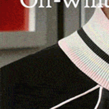
mattina il ritrovamento del corpo esani
LA MADDALENA.
È stato trovato senza vita questa
diportista disperso da questa notte con la sua 
lanciare il
mayday
, raccolto dalla Capitaneria d
Scattate le ricerche, sull’area sono intervenuti 
volo di Alghero e del nucleo sommozzatori elipor
dell’imbarcazione in vetroresina sono stati gli 
Vigili del Fuoco hanno recuperato la salma per 
operato anche la motovedetta della Capitaneria 
conoscono le generalità dell’uomo, ma dalle pri