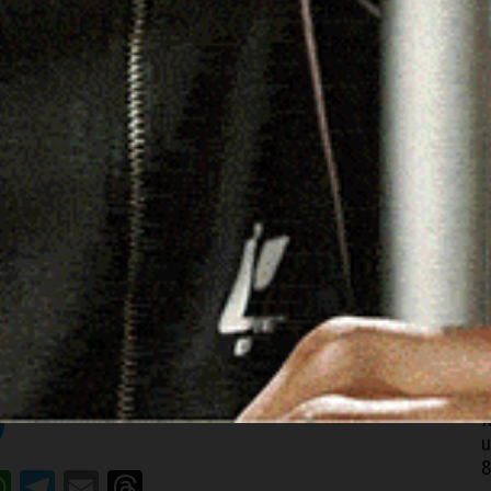
S
A
9
I
e
9
O
c
8
N
u
8
acebook
WhatsApp
Telegram
Email
Threads