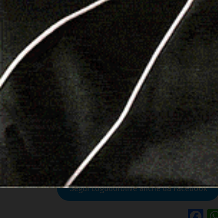
Leggi le altre notizie su
Logudorolive.it
Segui Logudorolive anche da Facebook
F