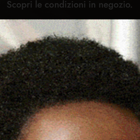
Cronaca
Attualità
Sport
Cultura
Rubric
ISTA TROVATO SENZA VITA
C
LLI