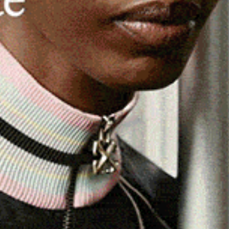
me da parte dei Vigili del Fuoco.
 mattina sugli scogli dell’isolotto di Corcelli, il
barca a vela nelle acque dell’arcipelago maddalenino. A
i porto di La Maddalena, era stato lo stesso uomo.
i Vigili del Fuoco del locale distaccamento, del reparto
tato. A rinvenire il corpo del naufrago e i resti
specialisti a bordo del Drago 148. I sommozzatori dei
poi consegnarla alle autorità di competenza. Sul posto ha
di porto, che ha coordinato le operazioni. Ancora non si
me notizie parrebbe non essere di nazionalità italiana.