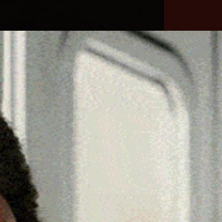
he
Necrologie
Numeri
Contatti
utili
erca
Cerca
Facebook
Threads
Instagram
X
YouTube