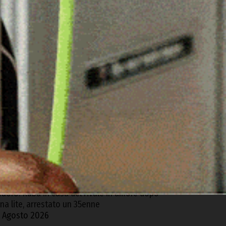
ARTICOLI RECENTI
contro tra due auto sulla SP 125 Olbia-
rzachena, feriti i conducenti
 Agosto 2026
ncidente stradale nella notte tra Baia Sardinia
 Poltu Quatu, un ferito
 Agosto 2026
rgosolo. Scoperta coltivazione illegale di
anapa con 1500 piante, arrestato un 57enne
 Agosto 2026
uoro. Ruba in casa del rivale in amore dopo
na lite, arrestato un 35enne
 Agosto 2026