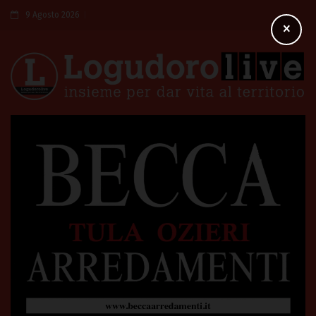
9 Agosto 2026
×