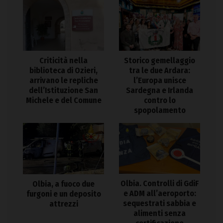
Criticità nella
Storico gemellaggio
biblioteca di Ozieri,
tra le due Ardara:
arrivano le repliche
l’Europa unisce
dell’Istituzione San
Sardegna e Irlanda
Michele e del Comune
contro lo
spopolamento
Olbia. Controlli di GdiF
Olbia, a fuoco due
e ADM all’aeroporto:
furgoni e un deposito
sequestrati sabbia e
attrezzi
alimenti senza