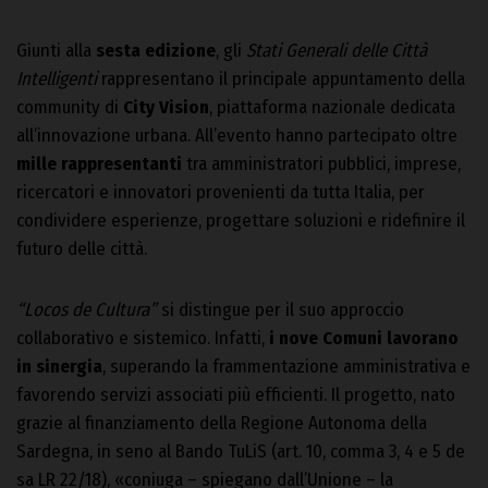
Giunti alla
sesta edizione
, gli
Stati Generali delle Città
Intelligenti
rappresentano il principale appuntamento della
community di
City Vision
, piattaforma nazionale dedicata
all’innovazione urbana. All’evento hanno partecipato oltre
mille rappresentanti
tra amministratori pubblici, imprese,
ricercatori e innovatori provenienti da tutta Italia, per
condividere esperienze, progettare soluzioni e ridefinire il
futuro delle città.
“Locos de Cultura”
si distingue per il suo approccio
collaborativo e sistemico. Infatti,
i nove Comuni lavorano
in sinergia
, superando la frammentazione amministrativa e
favorendo servizi associati più efficienti. Il progetto, nato
grazie al finanziamento della Regione Autonoma della
Sardegna, in seno al Bando TuLiS (art. 10, comma 3, 4 e 5 de
sa LR 22/18), «coniuga – spiegano dall’Unione – la