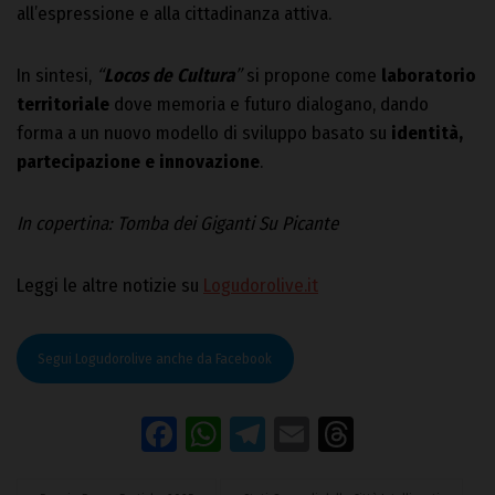
all’espressione e alla cittadinanza attiva.
In sintesi,
“
Locos de Cultura
”
si propone come
laboratorio
territoriale
dove memoria e futuro dialogano, dando
forma a un nuovo modello di sviluppo basato su
identità,
partecipazione e innovazione
.
In copertina: Tomba dei Giganti Su Picante
Leggi le altre notizie su
Logudorolive.it
Segui Logudorolive anche da Facebook
Facebook
WhatsApp
Telegram
Email
Threads