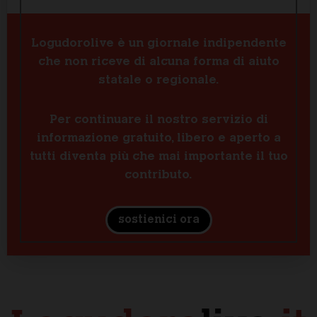
Logudorolive è un giornale indipendente
che non riceve di alcuna forma di aiuto
statale o regionale.
Per continuare il nostro servizio di
informazione gratuito, libero e aperto a
tutti diventa più che mai importante il tuo
contributo.
sostienici ora