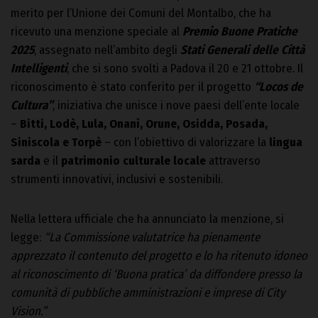
merito per l’Unione dei Comuni del Montalbo, che ha
ricevuto una menzione speciale al
Premio Buone Pratiche
2025
, assegnato nell’ambito degli
Stati Generali delle Città
Intelligenti
, che si sono svolti a Padova il 20 e 21 ottobre. Il
riconoscimento è stato conferito per il progetto
“Locos de
Cultura”
, iniziativa che unisce i nove paesi dell’ente locale
–
Bitti, Lodè, Lula, Onanì, Orune, Osidda, Posada,
Siniscola e Torpè
– con l’obiettivo di valorizzare la
lingua
sarda
e il
patrimonio culturale locale
attraverso
strumenti innovativi, inclusivi e sostenibili.
Nella lettera ufficiale che ha annunciato la menzione, si
legge:
“La Commissione valutatrice ha pienamente
apprezzato il contenuto del progetto e lo ha ritenuto idoneo
al riconoscimento di ‘Buona pratica’ da diffondere presso la
comunità di pubbliche amministrazioni e imprese di City
Vision.”