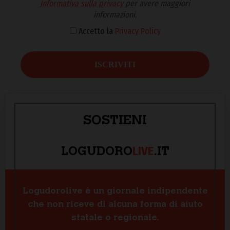
Informativa sulla privacy
per avere maggiori
informazioni.
Accetto la
Privacy Policy
SOSTIENI
LIVE
LOGUDORO
.IT
Logudorolive è un giornale indipendente
che non riceve di alcuna forma di aiuto
statale o regionale.