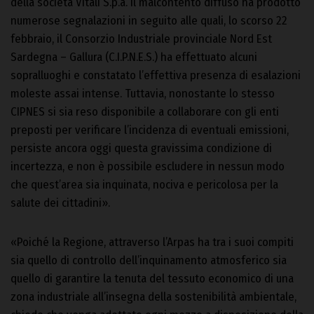
della società Vitali S.p.a. Il malcontento diffuso ha prodotto
numerose segnalazioni in seguito alle quali, lo scorso 22
febbraio, il Consorzio Industriale provinciale Nord Est
Sardegna – Gallura (C.I.P.N.E.S.) ha effettuato alcuni
sopralluoghi e constatato l’effettiva presenza di esalazioni
moleste assai intense. Tuttavia, nonostante lo stesso
CIPNES si sia reso disponibile a collaborare con gli enti
preposti per verificare l’incidenza di eventuali emissioni,
persiste ancora oggi questa gravissima condizione di
incertezza, e non è possibile escludere in nessun modo
che quest’area sia inquinata, nociva e pericolosa per la
salute dei cittadini».
«Poiché la Regione, attraverso l’Arpas ha tra i suoi compiti
sia quello di controllo dell’inquinamento atmosferico sia
quello di garantire la tenuta del tessuto economico di una
zona industriale all’insegna della sostenibilità ambientale,