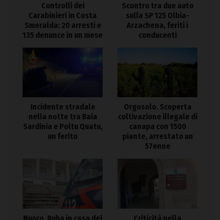
Controlli dei
Scontro tra due auto
Carabinieri in Costa
sulla SP 125 Olbia-
Smeralda: 20 arresti e
Arzachena, feriti i
135 denunce in un mese
conducenti
Incidente stradale
Orgosolo. Scoperta
nella notte tra Baia
coltivazione illegale di
Sardinia e Poltu Quatu,
canapa con 1500
un ferito
piante, arrestato un
57enne
Nuoro. Ruba in casa del
Criticità nella