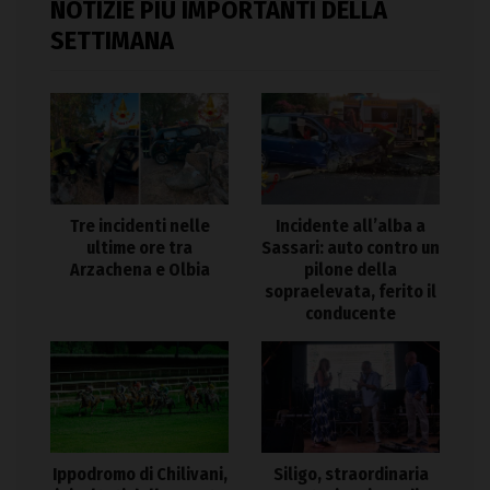
NOTIZIE PIÙ IMPORTANTI DELLA
SETTIMANA
Tre incidenti nelle
Incidente all’alba a
ultime ore tra
Sassari: auto contro un
Arzachena e Olbia
pilone della
sopraelevata, ferito il
conducente
Ippodromo di Chilivani,
Siligo, straordinaria