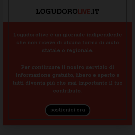
LIVE
LOGUDORO
.IT
Logudorolive è un giornale indipendente
che non riceve di alcuna forma di aiuto
statale o regionale.
Per continuare il nostro servizio di
informazione gratuito, libero e aperto a
tutti diventa più che mai importante il tuo
contributo.
sostienici ora