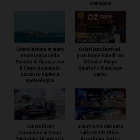
Ammajare
Esercitazione in mare
Ozieri Jazz Festival,
e montagna della
gran finale lunedì con
Guardia di Finanza con
il Denise Gueye
il Corpo Nazionale
Quartet e Francesco
Soccorso Alpino e
Lento
Speleologico
Controlli dei
Scontro tra due auto
Carabinieri in Costa
sulla SP 125 Olbia-
Smeralda: 20 arresti e
Arzachena, feriti i