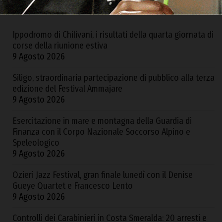
Ippodromo di Chilivani, i risultati della quarta giornata di
corse della riunione estiva
9 Agosto 2026
Siligo, straordinaria partecipazione di pubblico alla terza
edizione del Festival Ammajare
9 Agosto 2026
Esercitazione in mare e montagna della Guardia di
Finanza con il Corpo Nazionale Soccorso Alpino e
Speleologico
9 Agosto 2026
Ozieri Jazz Festival, gran finale lunedì con il Denise
Gueye Quartet e Francesco Lento
9 Agosto 2026
Controlli dei Carabinieri in Costa Smeralda: 20 arresti e