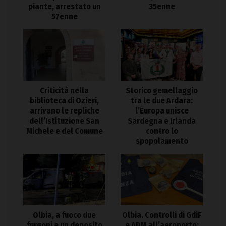
piante, arrestato un
35enne
57enne
Criticità nella
Storico gemellaggio
biblioteca di Ozieri,
tra le due Ardara:
arrivano le repliche
l’Europa unisce
dell’Istituzione San
Sardegna e Irlanda
Michele e del Comune
contro lo
spopolamento
Olbia, a fuoco due
Olbia. Controlli di GdiF
furgoni e un deposito
e ADM all’aeroporto: