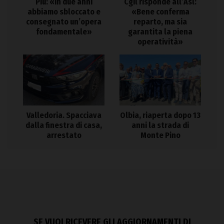
Piu: «In due anni
Cgil risponde all’Asl:
abbiamo sbloccato e
«Bene conferma
consegnato un’opera
reparto, ma sia
fondamentale»
garantita la piena
operatività»
Valledoria. Spacciava
Olbia, riaperta dopo 13
dalla finestra di casa,
anni la strada di
arrestato
Monte Pino
SE VUOI RICEVERE GLI AGGIORNAMENTI DI