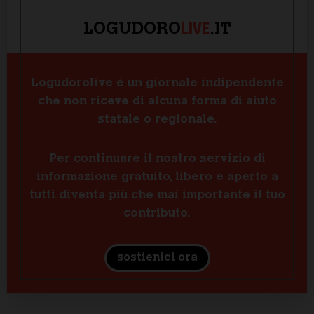
LIVE
LOGUDORO
.IT
Logudorolive è un giornale indipendente
che non riceve di alcuna forma di aiuto
statale o regionale.
Per continuare il nostro servizio di
informazione gratuito, libero e aperto a
tutti diventa più che mai importante il tuo
contributo.
sostienici ora