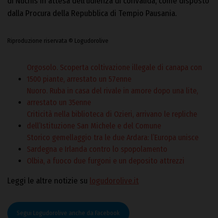
di Nuchis in attesa dell’udienza di convalida, come disposto
dalla Procura della Repubblica di Tempio Pausania.
Riproduzione riservata © Logudorolive
Orgosolo. Scoperta coltivazione illegale di canapa con
1500 piante, arrestato un 57enne
Nuoro. Ruba in casa del rivale in amore dopo una lite,
arrestato un 35enne
Criticità nella biblioteca di Ozieri, arrivano le repliche
dell’Istituzione San Michele e del Comune
Storico gemellaggio tra le due Ardara: l’Europa unisce
Sardegna e Irlanda contro lo spopolamento
Olbia, a fuoco due furgoni e un deposito attrezzi
Leggi le altre notizie su
logudorolive.it
Segui Logudorolive anche da Facebook