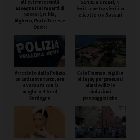
allievi marescialli
SS 125 a Orosei, 4
assegnati ai reparti di
feriti: due trasferiti in
Sassari, Olbia,
elicottero a Sassari
Alghero, Porto Torres e
Ozieri
Arrestato dalla Polizia
Cala Finanza, sigilli a
un latitante turco, era
Villa Joy per presunti
in vacanza con la
abusi edilizi e
moglie nel Nord
violazioni
Sardegna
paesaggistiche