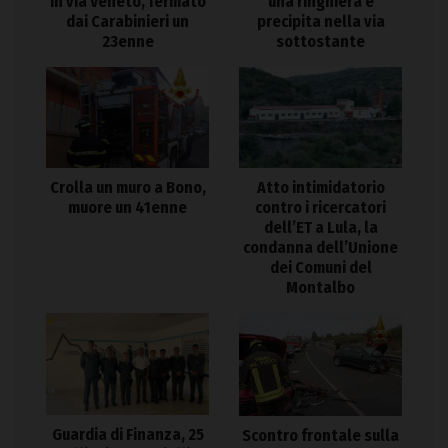
in via Veneto, fermato
una ringhiera e
dai Carabinieri un
precipita nella via
23enne
sottostante
Crolla un muro a Bono,
Atto intimidatorio
muore un 41enne
contro i ricercatori
dell’ET a Lula, la
condanna dell’Unione
dei Comuni del
Montalbo
Guardia di Finanza, 25
Scontro frontale sulla