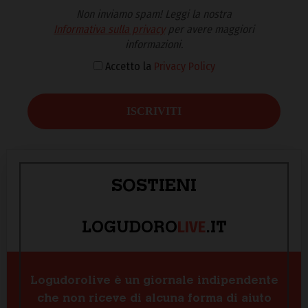
Non inviamo spam! Leggi la nostra
Informativa sulla privacy
per avere maggiori
informazioni.
Accetto la
Privacy Policy
SOSTIENI
LIVE
LOGUDORO
.IT
Logudorolive è un giornale indipendente
che non riceve di alcuna forma di aiuto