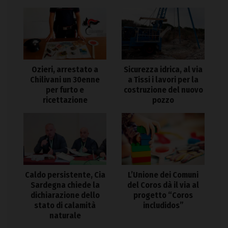
Ozieri, arrestato a
Sicurezza idrica, al via
Chilivani un 30enne
a Tissi i lavori per la
per furto e
costruzione del nuovo
ricettazione
pozzo
Caldo persistente, Cia
L’Unione dei Comuni
Sardegna chiede la
del Coros dà il via al
dichiarazione dello
progetto “Coros
stato di calamità
includidos”
naturale