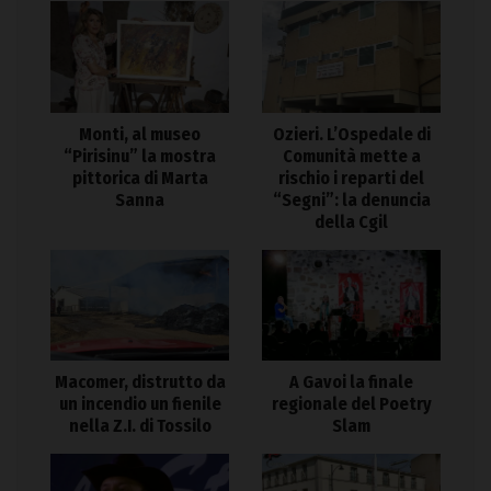
Monti, al museo
Ozieri. L’Ospedale di
“Pirisinu” la mostra
Comunità mette a
pittorica di Marta
rischio i reparti del
Sanna
“Segni”: la denuncia
della Cgil
Macomer, distrutto da
A Gavoi la finale
un incendio un fienile
regionale del Poetry
nella Z.I. di Tossilo
Slam