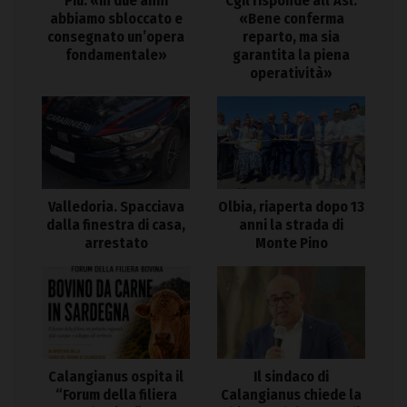
Piu: «In due anni
Cgil risponde all’Asl:
abbiamo sbloccato e
«Bene conferma
consegnato un’opera
reparto, ma sia
fondamentale»
garantita la piena
operatività»
Valledoria. Spacciava
Olbia, riaperta dopo 13
dalla finestra di casa,
anni la strada di
arrestato
Monte Pino
Calangianus ospita il
Il sindaco di
“Forum della filiera
Calangianus chiede la