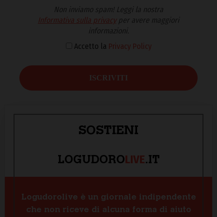
Non inviamo spam! Leggi la nostra
Informativa sulla privacy
per avere maggiori
informazioni.
Accetto la
Privacy Policy
SOSTIENI
LIVE
LOGUDORO
.IT
Logudorolive è un giornale indipendente
che non riceve di alcuna forma di aiuto