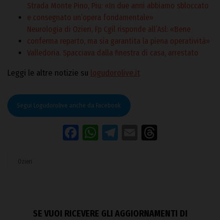
Strada Monte Pino, Piu: «In due anni abbiamo sbloccato
e consegnato un’opera fondamentale»
Neurologia di Ozieri, Fp Cgil risponde all’Asl: «Bene
conferma reparto, ma sia garantita la piena operatività»
Valledoria. Spacciava dalla finestra di casa, arrestato
Leggi le altre notizie su
logudorolive.it
Segui Logudorolive anche da Facebook
Facebook
WhatsApp
Telegram
Email
Threads
Ozieri
SE VUOI RICEVERE GLI AGGIORNAMENTI DI