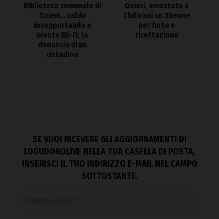
Biblioteca comunale di
Ozieri, arrestato a
Ozieri… caldo
Chilivani un 30enne
insopportabile e
per furto e
niente Wi-Fi: la
ricettazione
denuncia di un
cittadino
SE VUOI RICEVERE GLI AGGIORNAMENTI DI
LOGUDOROLIVE NELLA TUA CASELLA DI POSTA,
INSERISCI IL TUO INDIRIZZO E-MAIL NEL CAMPO
SOTTOSTANTE.