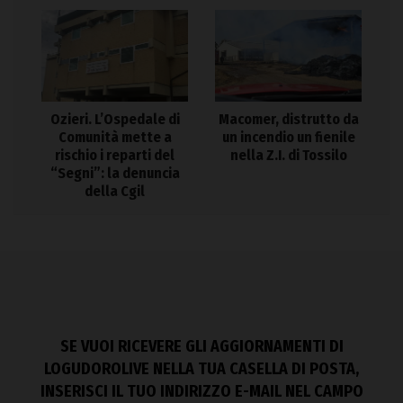
Ozieri. L’Ospedale di
Macomer, distrutto da
Comunità mette a
un incendio un fienile
rischio i reparti del
nella Z.I. di Tossilo
“Segni”: la denuncia
della Cgil
SE VUOI RICEVERE GLI AGGIORNAMENTI DI
LOGUDOROLIVE NELLA TUA CASELLA DI POSTA,
INSERISCI IL TUO INDIRIZZO E-MAIL NEL CAMPO