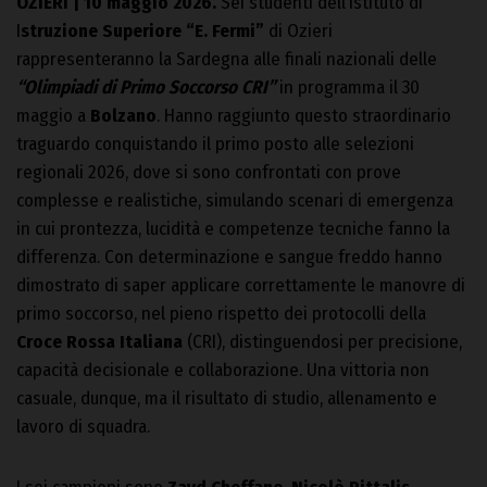
OZIERI | 10 maggio 2026.
Sei studenti dell’Istituto di
I
struzione Superiore “E. Fermi”
di Ozieri
rappresenteranno la Sardegna alle finali nazionali delle
“Olimpiadi di Primo Soccorso CRI”
in programma il 30
maggio a
Bolzano
. Hanno raggiunto questo straordinario
traguardo conquistando il primo posto alle selezioni
regionali 2026, dove si sono confrontati con prove
complesse e realistiche, simulando scenari di emergenza
in cui prontezza, lucidità e competenze tecniche fanno la
differenza. Con determinazione e sangue freddo hanno
dimostrato di saper applicare correttamente le manovre di
primo soccorso, nel pieno rispetto dei protocolli della
Croce Rossa Italiana
(CRI), distinguendosi per precisione,
capacità decisionale e collaborazione. Una vittoria non
casuale, dunque, ma il risultato di studio, allenamento e
lavoro di squadra.