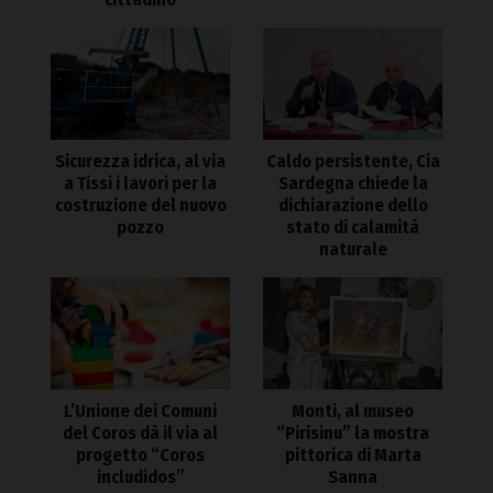
Sicurezza idrica, al via
Caldo persistente, Cia
a Tissi i lavori per la
Sardegna chiede la
costruzione del nuovo
dichiarazione dello
pozzo
stato di calamità
naturale
L’Unione dei Comuni
Monti, al museo
del Coros dà il via al
“Pirisinu” la mostra
progetto “Coros
pittorica di Marta
includidos”
Sanna