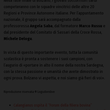
Nella fase finale di Bolzano, i giovani soccorritori sardi
competeranno con le squadre vincitrici delle altre 20
Regioni e Province Autonome italiane. Per l’appuntamento
nazionale, il gruppo sarà accompagnato dalla
professoressa
Angela Saba
, dal formatore
Marco Russu
e
dal presidente del Comitato di Sassari della Croce Rossa,
Michele Delogu
.
In vista di questo importante evento, tutta la comunità
scolastica è pronta a sostenere i suoi campioni, con
l’augurio di «portare in alto il nome della nostra Sardegna,
con la stessa passione e umanità che avete dimostrato in
ogni prova. Bolzano vi aspetta, e noi siamo già fieri di voi».
Riproduzione riservata © Logudorolive
Calangianus ospita il “Forum della filiera bovina”