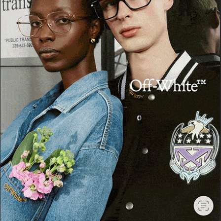
Cerca
Cerca
Facebook
Threads
Instagram
X
YouTube