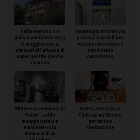
Dalla Regione 4,6
Neurologia di Ozieri, la
milioni per Ozieri: «Ora
precisazione dell’Asl:
la maggioranza si
«il reparto è attivo e
dimostri all’altezza di
non è stato
saper gestire queste
cancellato»
risorse»
Biblioteca comunale di
Ozieri, arrestato a
Ozieri… caldo
Chilivani un 30enne
insopportabile e
per furto e
niente Wi-Fi: la
ricettazione
denuncia di un
cittadino