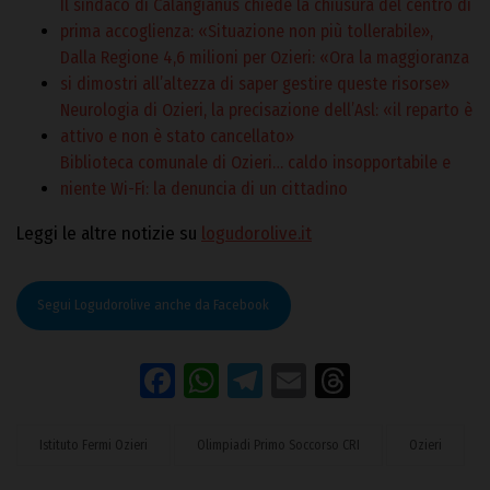
Il sindaco di Calangianus chiede la chiusura del centro di
prima accoglienza: «Situazione non più tollerabile»,
Dalla Regione 4,6 milioni per Ozieri: «Ora la maggioranza
si dimostri all’altezza di saper gestire queste risorse»
Neurologia di Ozieri, la precisazione dell’Asl: «il reparto è
attivo e non è stato cancellato»
Biblioteca comunale di Ozieri… caldo insopportabile e
niente Wi-Fi: la denuncia di un cittadino
Leggi le altre notizie su
logudorolive.it
Segui Logudorolive anche da Facebook
Facebook
WhatsApp
Telegram
Email
Threads
Istituto Fermi Ozieri
Olimpiadi Primo Soccorso CRI
Ozieri