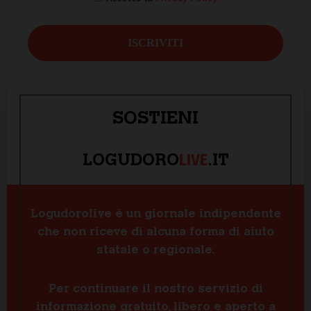
SOSTIENI
LIVE
LOGUDORO
.IT
Logudorolive è un giornale indipendente
che non riceve di alcuna forma di aiuto
statale o regionale.
Per continuare il nostro servizio di
informazione gratuito, libero e aperto a