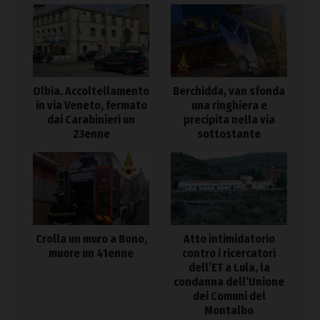
Olbia. Accoltellamento
Berchidda, van sfonda
in via Veneto, fermato
una ringhiera e
dai Carabinieri un
precipita nella via
23enne
sottostante
Crolla un muro a Bono,
Atto intimidatorio
muore un 41enne
contro i ricercatori
dell’ET a Lula, la
condanna dell’Unione
dei Comuni del
Montalbo