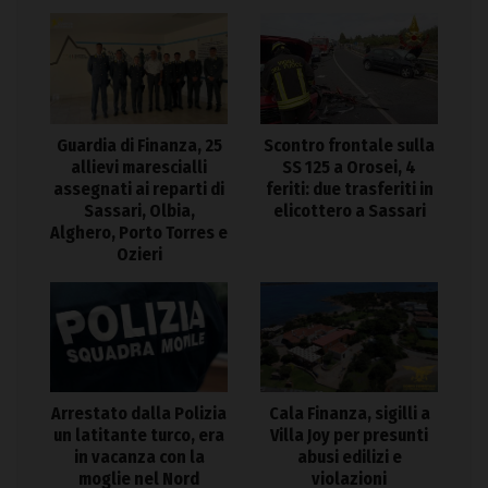
Guardia di Finanza, 25
Scontro frontale sulla
allievi marescialli
SS 125 a Orosei, 4
assegnati ai reparti di
feriti: due trasferiti in
Sassari, Olbia,
elicottero a Sassari
Alghero, Porto Torres e
Ozieri
Arrestato dalla Polizia
Cala Finanza, sigilli a
un latitante turco, era
Villa Joy per presunti
in vacanza con la
abusi edilizi e
moglie nel Nord
violazioni