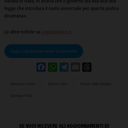
vietata in Italia, in attesa che il governo dia alla luce una
legge che introduca il reato universale per questa pratica
disumana».
Le altre notizie su
Logudorolive.it
Segui Logudorolive anche da Facebook
Facebook
WhatsApp
Telegram
Email
Threads
Alessandra Todde
Barbara Figus
Popolo della Famiglia
Sardegna Pride
SE VUOI RICEVERE GLI AGGIORNAMENTI DI