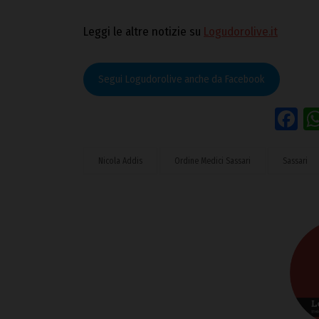
Leggi le altre notizie su
Logudorolive.it
Segui Logudorolive anche da Facebook
F
Nicola Addis
Ordine Medici Sassari
Sassari