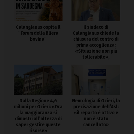
Calangianus ospita il
Il sindaco di
“Forum della filiera
Calangianus chiede la
bovina”
chiusura del centro di
prima accoglienza:
«Situazione non più
tollerabile»,
Dalla Regione 4,6
Neurologia di Ozieri, la
milioni per Ozieri: «Ora
precisazione dell’Asl:
la maggioranza si
«il reparto è attivo e
dimostri all’altezza di
non è stato
saper gestire queste
cancellato»
risorse»