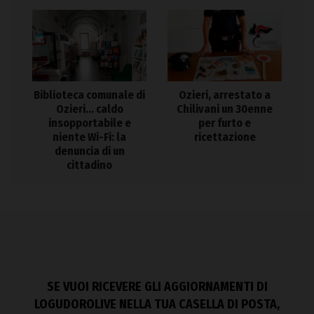
Biblioteca comunale di
Ozieri, arrestato a
Ozieri… caldo
Chilivani un 30enne
insopportabile e
per furto e
niente Wi-Fi: la
ricettazione
denuncia di un
cittadino
SE VUOI RICEVERE GLI AGGIORNAMENTI DI
LOGUDOROLIVE NELLA TUA CASELLA DI POSTA,