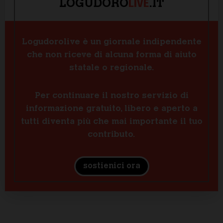
LIVE
LOGUDORO
.IT
Logudorolive è un giornale indipendente
che non riceve di alcuna forma di aiuto
statale o regionale.
Per continuare il nostro servizio di
informazione gratuito, libero e aperto a
tutti diventa più che mai importante il tuo
contributo.
sostienici ora