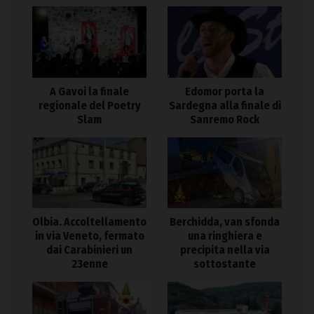
A Gavoi la finale
Edomor porta la
regionale del Poetry
Sardegna alla finale di
Slam
Sanremo Rock
Olbia. Accoltellamento
Berchidda, van sfonda
in via Veneto, fermato
una ringhiera e
dai Carabinieri un
precipita nella via
23enne
sottostante