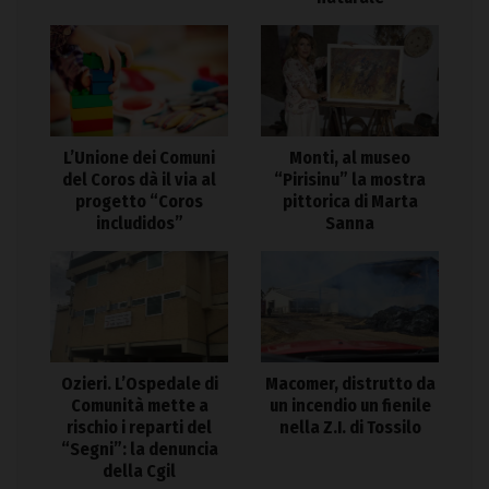
L’Unione dei Comuni
Monti, al museo
del Coros dà il via al
“Pirisinu” la mostra
progetto “Coros
pittorica di Marta
includidos”
Sanna
Ozieri. L’Ospedale di
Macomer, distrutto da
Comunità mette a
un incendio un fienile
rischio i reparti del
nella Z.I. di Tossilo
“Segni”: la denuncia
della Cgil