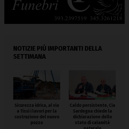
NOTIZIE PIÙ IMPORTANTI DELLA
SETTIMANA
Sicurezza idrica, al via
Caldo persistente, Cia
a Tissi i lavori per la
Sardegna chiede la
costruzione del nuovo
dichiarazione dello
pozzo
stato di calamità
naturale