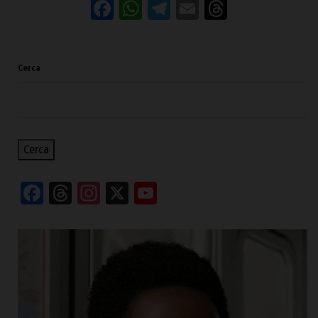
Facebook
WhatsApp
Telegram
Email
Threads
Cerca
Cerca
Facebook
Threads
Instagram
X
YouTube