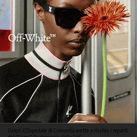
ARTICOLI RECENTI
Sicurezza idrica, al via a Tissi i lavori per la costruzione
del nuovo pozzo
6 Agosto 2026
Caldo persistente, Cia Sardegna chiede la dichiarazione
dello stato di calamità naturale
6 Agosto 2026
L’Unione dei Comuni del Coros dà il via al progetto
“Coros includidos”
6 Agosto 2026
Monti, al museo “Pirisinu” la mostra pittorica di Marta
Sanna
6 Agosto 2026
Ozieri. L’Ospedale di Comunità mette a rischio i reparti