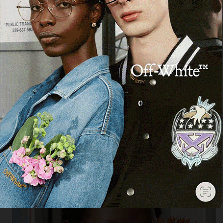
Cerca
Cerca
Facebook
Threads
Instagram
X
YouTube