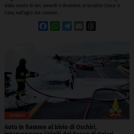
dalla serata di ieri, venerdì 9 dicembre, in località Conca ‘e
Casu, nell’agro del comune…
Facebook
WhatsApp
Telegram
Email
Threads
CRONACA
Auto in fiamme al bivio di Oschiri,