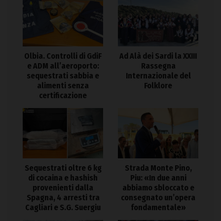
Olbia. Controlli di GdiF
Ad Alà dei Sardi la XXIII
e ADM all’aeroporto:
Rassegna
sequestrati sabbia e
Internazionale del
alimenti senza
Folklore
certificazione
Sequestrati oltre 6 kg
Strada Monte Pino,
di cocaina e hashish
Piu: «In due anni
provenienti dalla
abbiamo sbloccato e
Spagna, 4 arresti tra
consegnato un’opera
Cagliari e S.G. Suergiu
fondamentale»