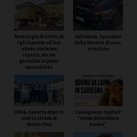
Neurologia di Ozieri, Fp
Valledoria. Spacciava
Cgil risponde all’Asl:
dalla finestra di casa,
«Bene conferma
arrestato
reparto, ma sia
garantita la piena
operatività»
Olbia, riaperta dopo 13
Calangianus ospita il
anni la strada di
“Forum della filiera
Monte Pino
bovina”