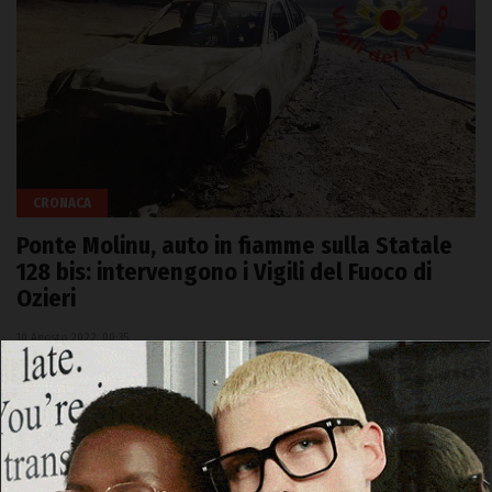
CRONACA
Ponte Molinu, auto in fiamme sulla Statale
128 bis: intervengono i Vigili del Fuoco di
Ozieri
10 Agosto 2022, 00:35
Allertati intorno alle ore 21 di ieri (9 agosto) dalla Sala
operativa del Comando, i Vigili del Fuoco di Ozieri sono
intervenuti in località Ponte Molinu…
Facebook
WhatsApp
Telegram
Email
Threads