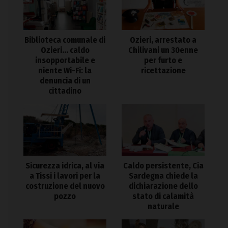
Biblioteca comunale di
Ozieri, arrestato a
Ozieri… caldo
Chilivani un 30enne
insopportabile e
per furto e
niente Wi-Fi: la
ricettazione
denuncia di un
cittadino
Sicurezza idrica, al via
Caldo persistente, Cia
a Tissi i lavori per la
Sardegna chiede la
costruzione del nuovo
dichiarazione dello
pozzo
stato di calamità
naturale