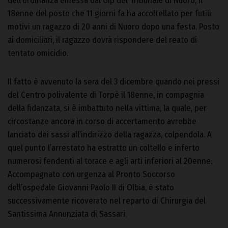
dell’ordinanza emessa dal Gip del Tribunale di Nuoro, il
18enne del posto che 11 giorni fa ha accoltellato per futili
motivi un ragazzo di 20 anni di Nuoro dopo una festa. Posto
ai domiciliari, il ragazzo dovrà rispondere del reato di
tentato omicidio.
Il fatto è avvenuto la sera del 3 dicembre quando nei pressi
del Centro polivalente di Torpè il 18enne, in compagnia
della fidanzata, si è imbattuto nella vittima, la quale, per
circostanze ancora in corso di accertamento avrebbe
lanciato dei sassi all’indirizzo della ragazza, colpendola. A
quel punto l’arrestato ha estratto un coltello e inferto
numerosi fendenti al torace e agli arti inferiori al 20enne.
Accompagnato con urgenza al Pronto Soccorso
dell’ospedale Giovanni Paolo II di Olbia, è stato
successivamente ricoverato nel reparto di Chirurgia del
Santissima Annunziata di Sassari.