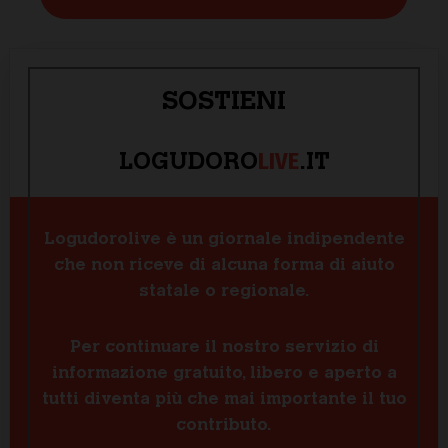
SOSTIENI
LIVE
LOGUDORO
.IT
Logudorolive è un giornale indipendente
che non riceve di alcuna forma di aiuto
statale o regionale.
Per continuare il nostro servizio di
informazione gratuito, libero e aperto a
tutti diventa più che mai importante il tuo
contributo.