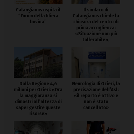
Calangianus ospita il
Il sindaco di
“Forum della filiera
Calangianus chiede la
bovina”
chiusura del centro di
prima accoglienza:
«Situazione non più
tollerabile»,
Dalla Regione 4,6
Neurologia di Ozieri, la
milioni per Ozieri: «Ora
precisazione dell’Asl:
la maggioranza si
«il reparto è attivo e
dimostri all’altezza di
non è stato
saper gestire queste
cancellato»
risorse»