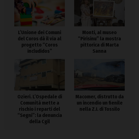
L’Unione dei Comuni
Monti, al museo
del Coros dà il via al
“Pirisinu” la mostra
progetto “Coros
pittorica di Marta
includidos”
Sanna
Ozieri. L’Ospedale di
Macomer, distrutto da
Comunità mette a
un incendio un fienile
rischio i reparti del
nella Z.I. di Tossilo
“Segni”: la denuncia
della Cgil