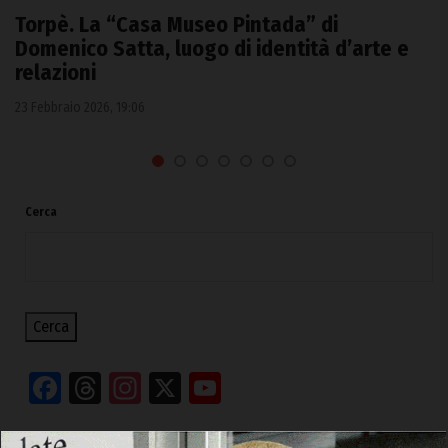
Torpè. La “Casa Museo Pintada” di
Domenico Satta, luogo di identità d’arte e
relazioni
23 Febbraio 2026, 19:06
Cerca
Cerca
Facebook
Threads
Instagram
X
YouTube