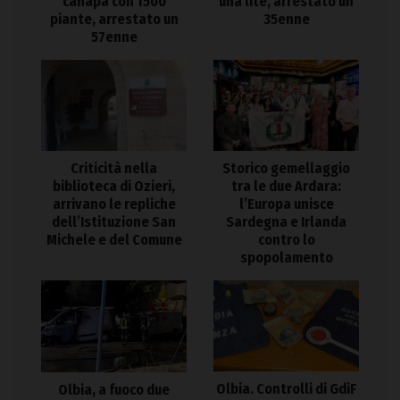
canapa con 1500
una lite, arrestato un
piante, arrestato un
35enne
57enne
Criticità nella
Storico gemellaggio
biblioteca di Ozieri,
tra le due Ardara:
arrivano le repliche
l’Europa unisce
dell’Istituzione San
Sardegna e Irlanda
Michele e del Comune
contro lo
spopolamento
Olbia. Controlli di GdiF
Olbia, a fuoco due