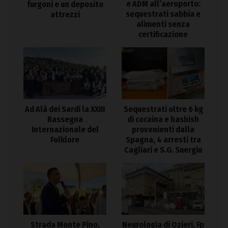
e ADM all’aeroporto:
furgoni e un deposito
sequestrati sabbia e
attrezzi
alimenti senza
certificazione
Ad Alà dei Sardi la XXIII
Sequestrati oltre 6 kg
Rassegna
di cocaina e hashish
Internazionale del
provenienti dalla
Folklore
Spagna, 4 arresti tra
Cagliari e S.G. Suergiu
Strada Monte Pino,
Neurologia di Ozieri, Fp