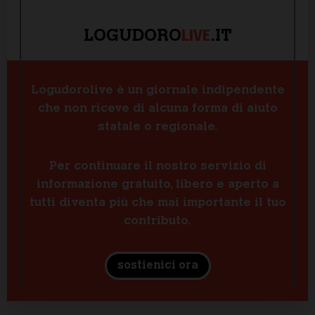
LIVE
LOGUDORO
.IT
Logudorolive è un giornale indipendente
che non riceve di alcuna forma di aiuto
statale o regionale.
Per continuare il nostro servizio di
informazione gratuito, libero e aperto a
tutti diventa più che mai importante il tuo
contributo.
sostienici ora