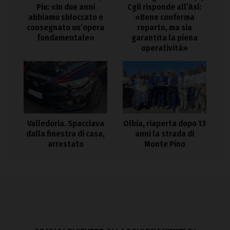
Piu: «In due anni
Cgil risponde all’Asl:
abbiamo sbloccato e
«Bene conferma
consegnato un’opera
reparto, ma sia
fondamentale»
garantita la piena
operatività»
Valledoria. Spacciava
Olbia, riaperta dopo 13
dalla finestra di casa,
anni la strada di
arrestato
Monte Pino