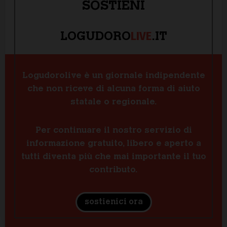
SOSTIENI
LIVE
LOGUDORO
.IT
Logudorolive è un giornale indipendente
che non riceve di alcuna forma di aiuto
statale o regionale.
Per continuare il nostro servizio di
informazione gratuito, libero e aperto a
tutti diventa più che mai importante il tuo
contributo.
sostienici ora