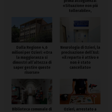
prima accoglienza:
«Situazione non più
tollerabile»,
Dalla Regione 4,6
Neurologia di Ozieri, la
milioni per Ozieri: «Ora
precisazione dell’Asl:
la maggioranza si
«il reparto è attivo e
dimostri all’altezza di
non è stato
saper gestire queste
cancellato»
risorse»
Biblioteca comunale di
Ozieri, arrestato a