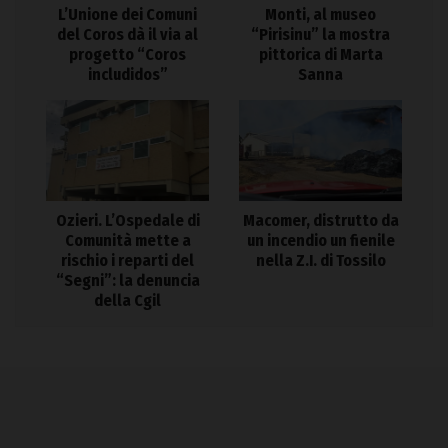
L’Unione dei Comuni
Monti, al museo
del Coros dà il via al
“Pirisinu” la mostra
progetto “Coros
pittorica di Marta
includidos”
Sanna
Ozieri. L’Ospedale di
Macomer, distrutto da
Comunità mette a
un incendio un fienile
rischio i reparti del
nella Z.I. di Tossilo
“Segni”: la denuncia
della Cgil