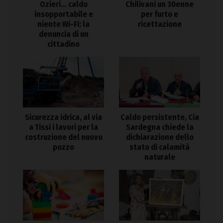
Ozieri… caldo
Chilivani un 30enne
insopportabile e
per furto e
niente Wi-Fi: la
ricettazione
denuncia di un
cittadino
Sicurezza idrica, al via
Caldo persistente, Cia
a Tissi i lavori per la
Sardegna chiede la
costruzione del nuovo
dichiarazione dello
pozzo
stato di calamità
naturale