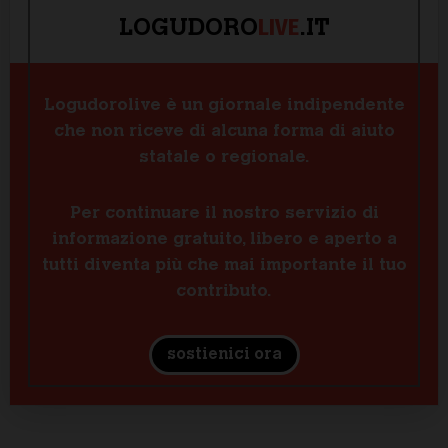
LIVE
LOGUDORO
.IT
Logudorolive è un giornale indipendente
che non riceve di alcuna forma di aiuto
statale o regionale.
Per continuare il nostro servizio di
informazione gratuito, libero e aperto a
tutti diventa più che mai importante il tuo
contributo.
sostienici ora