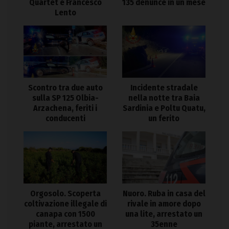
Quartet e Francesco
135 denunce in un mese
Lento
Scontro tra due auto
Incidente stradale
sulla SP 125 Olbia-
nella notte tra Baia
Arzachena, feriti i
Sardinia e Poltu Quatu,
conducenti
un ferito
Orgosolo. Scoperta
Nuoro. Ruba in casa del
coltivazione illegale di
rivale in amore dopo
canapa con 1500
una lite, arrestato un
piante, arrestato un
35enne