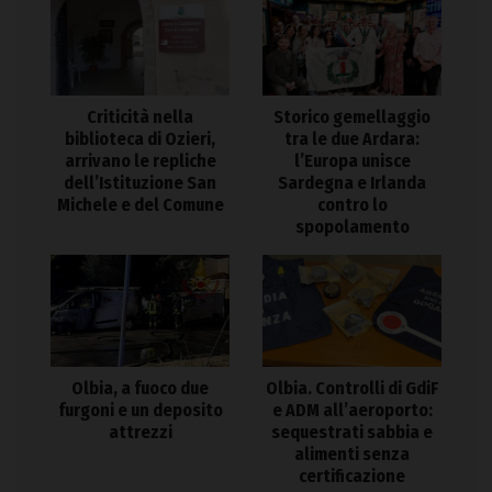
Criticità nella
Storico gemellaggio
biblioteca di Ozieri,
tra le due Ardara:
arrivano le repliche
l’Europa unisce
dell’Istituzione San
Sardegna e Irlanda
Michele e del Comune
contro lo
spopolamento
Olbia. Controlli di GdiF
Olbia, a fuoco due
e ADM all’aeroporto:
furgoni e un deposito
sequestrati sabbia e
attrezzi
alimenti senza
certificazione