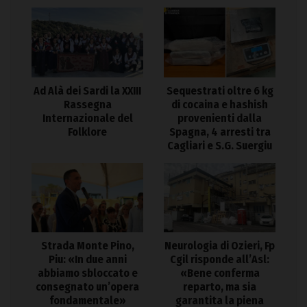
Ad Alà dei Sardi la XXIII
Sequestrati oltre 6 kg
Rassegna
di cocaina e hashish
Internazionale del
provenienti dalla
Folklore
Spagna, 4 arresti tra
Cagliari e S.G. Suergiu
Strada Monte Pino,
Neurologia di Ozieri, Fp
Piu: «In due anni
Cgil risponde all’Asl:
abbiamo sbloccato e
«Bene conferma
consegnato un’opera
reparto, ma sia
fondamentale»
garantita la piena