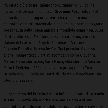
«il punto più alto nel calendario culturale» di Siligo, ha
invece sottolineato il sindaco
Giovanni Porcheddu
. Nel
corso degli anni, l’appuntamento ha acquisito una
connotazione internazionale e nazionale, premiando grandi
personalità della scena musicale mondiale come Noa, Dulce
Pontes, Maria del Mar Bonet, Savina Yannatou, e artisti
italiani del calibro di Angelo Branduardi, Vinicio Capossela,
Eugenio Finardi e Teresa De Sio. Tra i premiati figurano
anche indimenticabili artisti scomparsi come Giovanna
Marini, Ennio Morricone, Carla Fracci, Alda Merini e Andrea
Parodi. L’edizione 2024 aveva visto protagonisti Tosca,
Daniela Pes, il Circolo dei sardi di Trieste e il Rockhaus Blu
Studio di Sassari.
Il programma del Premio è stato infine illustrato da
Ottavio
Nieddu
. «Grazie alla Fondazione Maria Carta e al suo
comitato scientifico presieduto da Giacomo Serreli avremo