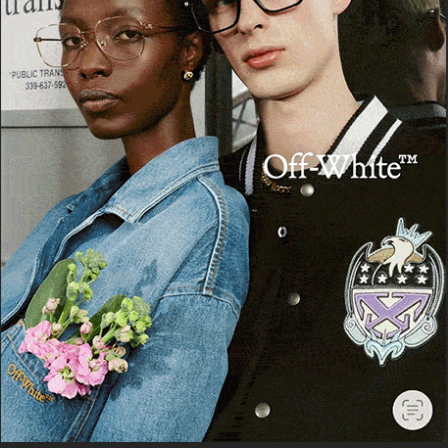
POTREBBE PIACERTI ANCHE
SILIGO
Siligo, dal 5 all’8 agosto la III edizione del
Festival Ammajare
1 Agosto 2026, 17:53