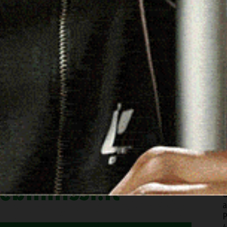
B
n
4
C
A
A
L
M
4
G
a
P