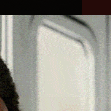
he
Necrologie
Numeri
Contatti
utili
erca
Cerca
Facebook
Threads
Instagram
X
YouTube