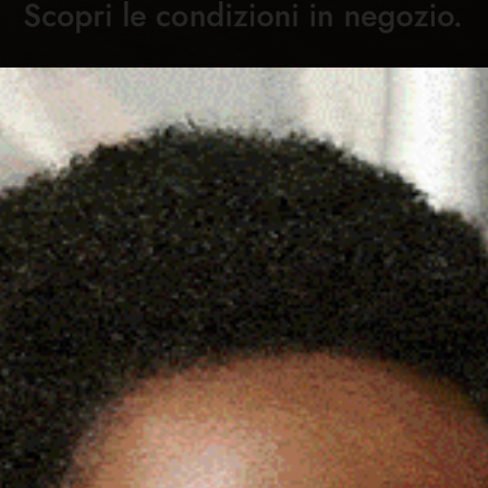
Cronaca
Attualità
Sport
Cultura
Rubric
DEGNA, FORZA ITALIA:
C
DONEI IN GRADUATORIA»