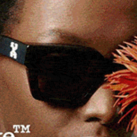
ngelo Cocciu, Piero Maieli, Giuseppe Talanas,
arras.