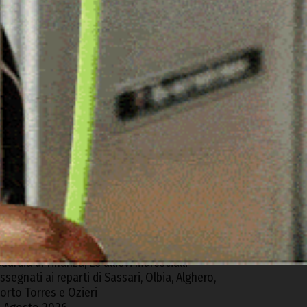
ARTICOLI RECENTI
erchidda, van sfonda una ringhiera e precipita
ella via sottostante
 Agosto 2026
rolla un muro a Bono, muore un 41enne
4
gosto 2026
tto intimidatorio contro i ricercatori dell’ET a
ula, la condanna dell’Unione dei Comuni del
ontalbo
 Agosto 2026
uardia di Finanza, 25 allievi marescialli
ssegnati ai reparti di Sassari, Olbia, Alghero,
orto Torres e Ozieri