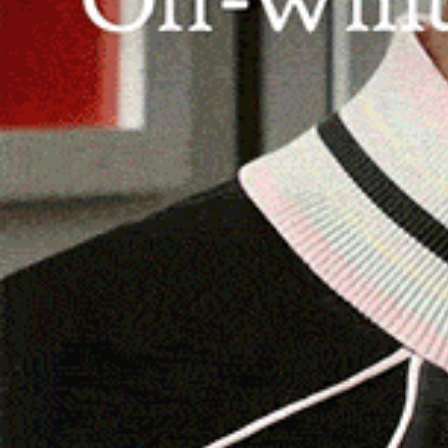
CAGLIARI | 15 marzo 2025.
I Consiglieri regiona
assunzioni degli Operatori socio-sanitari (Oss
Cocciu, Piero Maieli, Giuseppe Talanas, Giov
continua a destare grande preoccupazione e ind
Mentre centinaia di idonei ai concorsi pubblici 
spiegano –, abbiamo assistito all’adozione di m
normativa vigente, che hanno cercato penalizzar
sperimentali di dubbia equità, con la scusa che