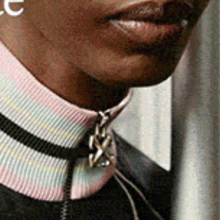
li di Forza Italia intervengono sulla questione delle
) in Sardegna. «Una situazione – evidenziano
Angelo
anni Chessa, Ivan Piras
e
Alfonso Marras
– che
ignazione tra i professionisti del settore e non solo.
sono rimasti in attesa di un’opportunità lavorativa –
odalità di assunzione, molto fantasiose e fuori dalla
e i candidati meritevoli a favore di soluzioni
 non c’era spazio occupazionale».