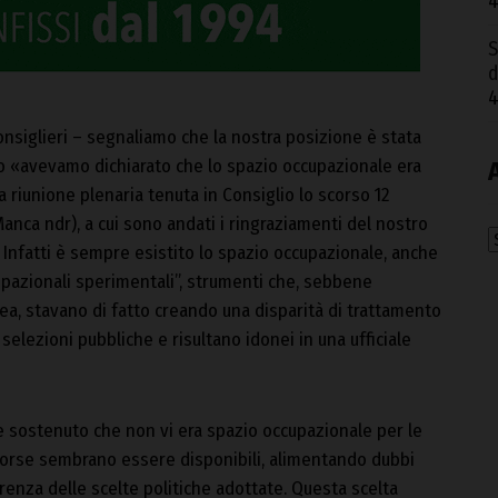
4
S
d
4
onsiglieri – segnaliamo che la nostra posizione è stata
izio «avevamo dichiarato che lo spazio occupazionale era
 riunione plenaria tenuta in Consiglio lo scorso 12
anca ndr), a cui sono andati i ringraziamenti del nostro
A
Infatti è sempre esistito lo spazio occupazionale, anche
cupazionali sperimentali”, strumenti che, sebbene
ea, stavano di fatto creando una disparità di trattamento
selezioni pubbliche e risultano idonei in una ufficiale
 sostenuto che non vi era spazio occupazionale per le
sorse sembrano essere disponibili, alimentando dubbi
renza delle scelte politiche adottate. Questa scelta