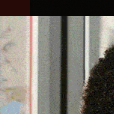
Home
Ozieri
Territorio
Sardegna
ASSUNZIONI OSS IN SAR
«DARE PRIORITÀ AGLI I
15 Marzo 2025, 18:26