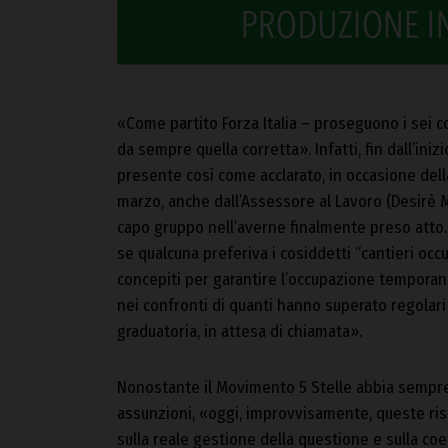
«Come partito Forza Italia – proseguono i sei c
da sempre quella corretta». Infatti, fin dall’in
presente così come acclarato, in occasione della
marzo, anche dall’Assessore al Lavoro (Desirè M
capo gruppo nell’averne finalmente preso atto. 
se qualcuna preferiva i cosiddetti “cantieri oc
concepiti per garantire l’occupazione temporan
nei confronti di quanti hanno superato regolari 
graduatoria, in attesa di chiamata».
Nonostante il Movimento 5 Stelle abbia sempre
assunzioni, «oggi, improvvisamente, queste ri
sulla reale gestione della questione e sulla coe