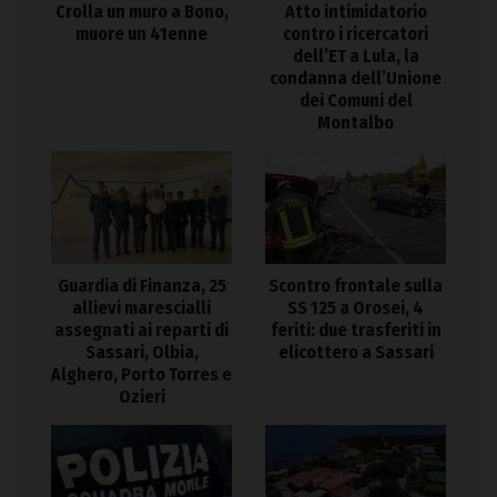
Crolla un muro a Bono,
Atto intimidatorio
muore un 41enne
contro i ricercatori
dell’ET a Lula, la
condanna dell’Unione
dei Comuni del
Montalbo
Guardia di Finanza, 25
Scontro frontale sulla
allievi marescialli
SS 125 a Orosei, 4
assegnati ai reparti di
feriti: due trasferiti in
Sassari, Olbia,
elicottero a Sassari
Alghero, Porto Torres e
Ozieri