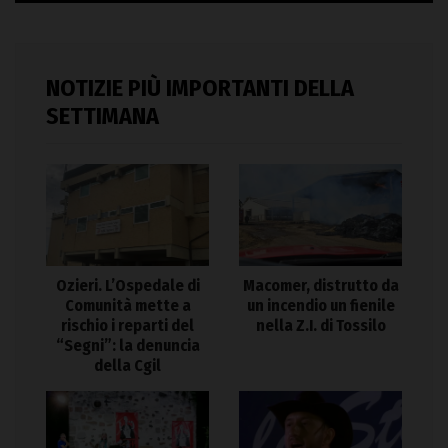
NOTIZIE PIÙ IMPORTANTI DELLA
SETTIMANA
Ozieri. L’Ospedale di
Macomer, distrutto da
Comunità mette a
un incendio un fienile
rischio i reparti del
nella Z.I. di Tossilo
“Segni”: la denuncia
della Cgil