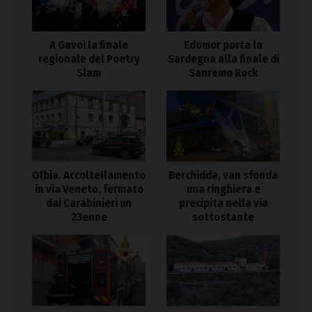
A Gavoi la finale
Edomor porta la
regionale del Poetry
Sardegna alla finale di
Slam
Sanremo Rock
Olbia. Accoltellamento
Berchidda, van sfonda
in via Veneto, fermato
una ringhiera e
dai Carabinieri un
precipita nella via
23enne
sottostante