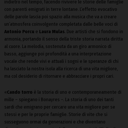
indietro nel tempo, facendo rivivere le storie delle famiglie
con parenti emigrati in terre lontane. L’effetto evocativo
delle parole lascia poi spazio alla musica che va a creare
un’atmosfera coinvolgente completata dalle belle voci di
Antonio Porcu
e
Laura Mulas
. Due artisti che si fondono in
armonia, portando il senso della triste storia narrata diritta
al cuore. La melodia, sostenuta da un giro armonico di
basso, aggiunge poi profondità a una interpretazione
vocale che rende vivi e attuali i sogni e le speranze di chi
ha lasciato la nostra isola alla ricerca di una vita migliore,
ma col desiderio di ritornare e abbracciare i propri cari.
«
Cando torro
è la storia di uno e contemporaneamente di
mille – spiegano i Bonayres –. La storia di uno dei tanti
sardi che emigrano per cercare una vita migliore per se
stessi e per le proprie famiglie. Storie di vite che si
susseguono ormai da generazioni e che diventano