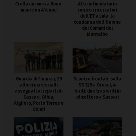
Crolla un muro a Bono,
Atto intimidatorio
muore un 41enne
contro i ricercatori
dell’ET a Lula, la
condanna dell’Unione
dei Comuni del
Montalbo
Guardia di Finanza, 25
Scontro frontale sulla
allievi marescialli
SS 125 a Orosei, 4
assegnati ai reparti di
feriti: due trasferiti in
Sassari, Olbia,
elicottero a Sassari
Alghero, Porto Torres e
Ozieri