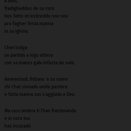
A bois,
fradigheddos de su coro
bos fatto un’estireddu nou nou
pro fagher festa manna
in su ighinu.
Chen’istiga
se partidu a logu attesu
con sa manos galu infusta de sole.
Ammentadi, fittianu ’e su suore
chi t’hat sinnadu umile pastore
e fattu mannu cun s’aggiudu e Deu.
Ma cuss’andera ti l’han frastimanda
e in coro tou
has incuzadu