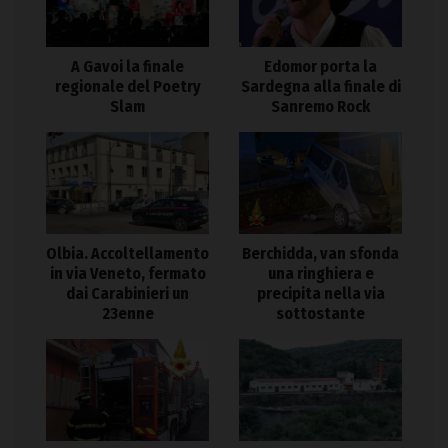
A Gavoi la finale
Edomor porta la
regionale del Poetry
Sardegna alla finale di
Slam
Sanremo Rock
Olbia. Accoltellamento
Berchidda, van sfonda
in via Veneto, fermato
una ringhiera e
dai Carabinieri un
precipita nella via
23enne
sottostante