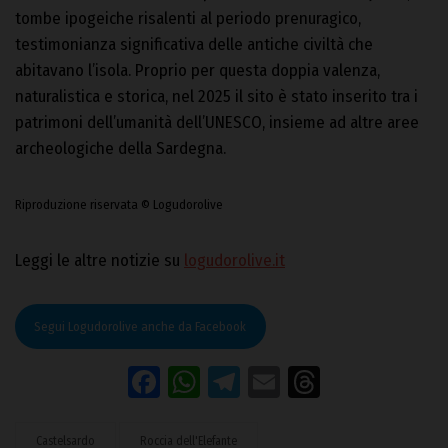
tombe ipogeiche risalenti al periodo prenuragico,
testimonianza significativa delle antiche civiltà che
abitavano l’isola. Proprio per questa doppia valenza,
naturalistica e storica, nel 2025 il sito è stato inserito tra i
patrimoni dell’umanità dell’UNESCO, insieme ad altre aree
archeologiche della Sardegna.
Riproduzione riservata © Logudorolive
Leggi le altre notizie su
logudorolive.it
Segui Logudorolive anche da Facebook
Facebook
WhatsApp
Telegram
Email
Threads
Castelsardo
Roccia dell'Elefante