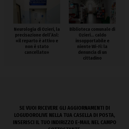
Neurologia di Ozieri, la
Biblioteca comunale di
precisazione dell’Asl:
Ozieri… caldo
«il reparto è attivo e
insopportabile e
non è stato
niente Wi-Fi: la
cancellato»
denuncia di un
cittadino
SE VUOI RICEVERE GLI AGGIORNAMENTI DI
LOGUDOROLIVE NELLA TUA CASELLA DI POSTA,
INSERISCI IL TUO INDIRIZZO E-MAIL NEL CAMPO