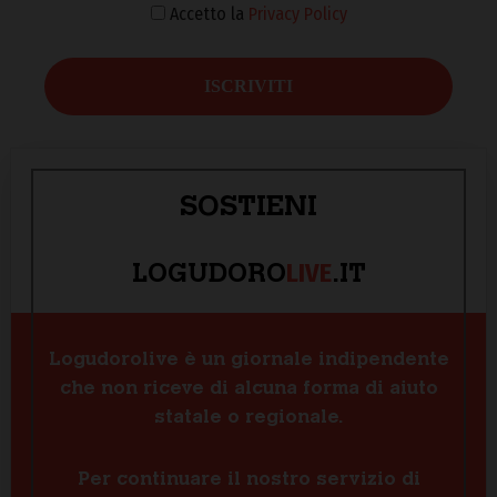
Accetto la
Privacy Policy
SOSTIENI
LIVE
LOGUDORO
.IT
Logudorolive è un giornale indipendente
che non riceve di alcuna forma di aiuto
statale o regionale.
Per continuare il nostro servizio di