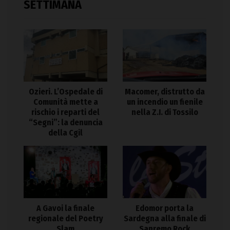
SETTIMANA
Ozieri. L’Ospedale di
Macomer, distrutto da
Comunità mette a
un incendio un fienile
rischio i reparti del
nella Z.I. di Tossilo
“Segni”: la denuncia
della Cgil
A Gavoi la finale
Edomor porta la
regionale del Poetry
Sardegna alla finale di
Slam
Sanremo Rock