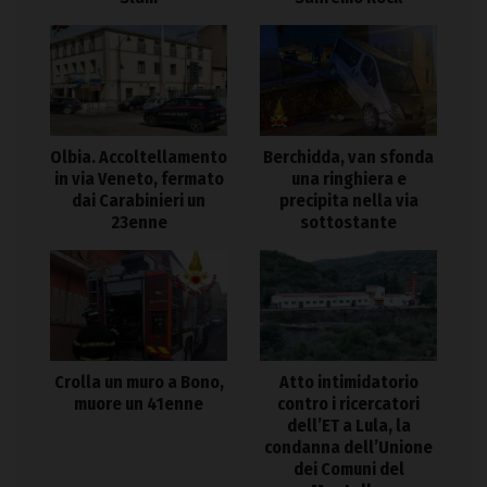
Olbia. Accoltellamento
Berchidda, van sfonda
in via Veneto, fermato
una ringhiera e
dai Carabinieri un
precipita nella via
23enne
sottostante
Crolla un muro a Bono,
Atto intimidatorio
muore un 41enne
contro i ricercatori
dell’ET a Lula, la
condanna dell’Unione
dei Comuni del