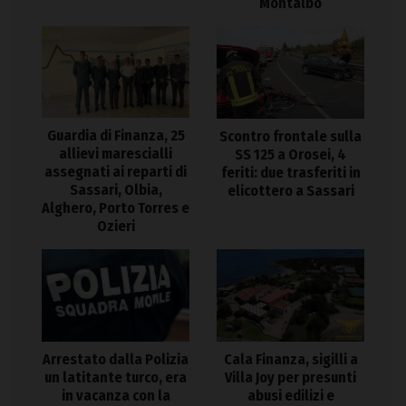
Montalbo
Guardia di Finanza, 25
Scontro frontale sulla
allievi marescialli
SS 125 a Orosei, 4
assegnati ai reparti di
feriti: due trasferiti in
Sassari, Olbia,
elicottero a Sassari
Alghero, Porto Torres e
Ozieri
Arrestato dalla Polizia
Cala Finanza, sigilli a
un latitante turco, era
Villa Joy per presunti
in vacanza con la
abusi edilizi e