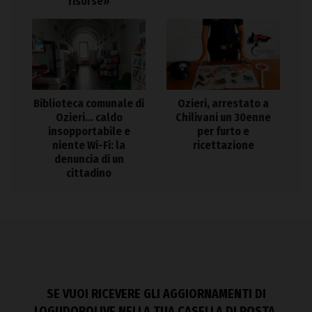
risorse»
Biblioteca comunale di
Ozieri, arrestato a
Ozieri… caldo
Chilivani un 30enne
insopportabile e
per furto e
niente Wi-Fi: la
ricettazione
denuncia di un
cittadino
SE VUOI RICEVERE GLI AGGIORNAMENTI DI
LOGUDOROLIVE NELLA TUA CASELLA DI POSTA,