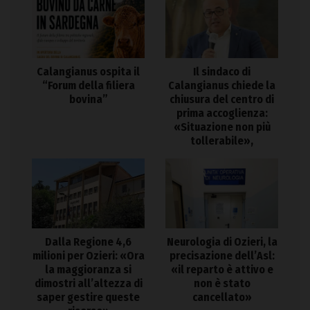
Calangianus ospita il
Il sindaco di
“Forum della filiera
Calangianus chiede la
bovina”
chiusura del centro di
prima accoglienza:
«Situazione non più
tollerabile»,
Dalla Regione 4,6
Neurologia di Ozieri, la
milioni per Ozieri: «Ora
precisazione dell’Asl:
la maggioranza si
«il reparto è attivo e
dimostri all’altezza di
non è stato
saper gestire queste
cancellato»