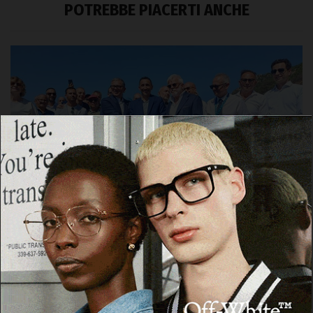
POTREBBE PIACERTI ANCHE
OLBIA
Olbia, riaperta dopo 13 anni la strada di
Monte Pino
7 Agosto 2026, 12:58