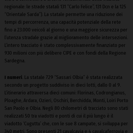
regionale: le strade statali 131 “Carlo Felice”, 131 Dcn e la 125
“Orientale Sarda”). La statale permette una riduzione dei
tempi di percorrenza, una capacità potenziale della rete
fino a 23.000 veicoli al giorno e una maggiore sicurezza per
l’utenza stradale grazie al miglioramento delle intersezioni.
L’intero tracciato è stato complessivamente finanziato per
930 milioni con più delibere CIPE e con fondi della Regione
Sardegna.
I numeri
. La statale 729 “Sassari Olbia” è stata realizzata
secondo un progetto suddiviso in dieci lotti, dallo 0 al 9.
L’itinerario attraversa dieci comuni: Florinas, Codrongianus,
Ploaghe, Ardara, Ozieri, Oschiri, Berchidda, Monti, Loiri Porto
San Paolo e Olbia. Negli 80 chilometri di tracciato sono stati
realizzati 50 tra viadotti e ponti di cui il più lungo è il
viadotto ‘Cuguttu’ che, con le sue 8 campate, si sviluppa per
340 metri. Sono presenti 21 cavalcavia e 4 cavalcaferrovia e