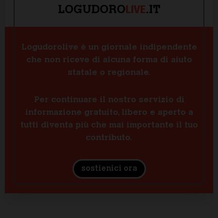
LIVE
LOGUDORO
.IT
Logudorolive è un giornale indipendente
che non riceve di alcuna forma di aiuto
statale o regionale.
Per continuare il nostro servizio di
informazione gratuito, libero e aperto a
tutti diventa più che mai importante il tuo
contributo.
sostienici ora