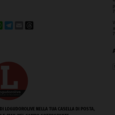
«
p
7
V
acebook
WhatsApp
Telegram
Email
Threads
a
7
A
DI LOGUDOROLIVE NELLA TUA CASELLA DI POSTA,