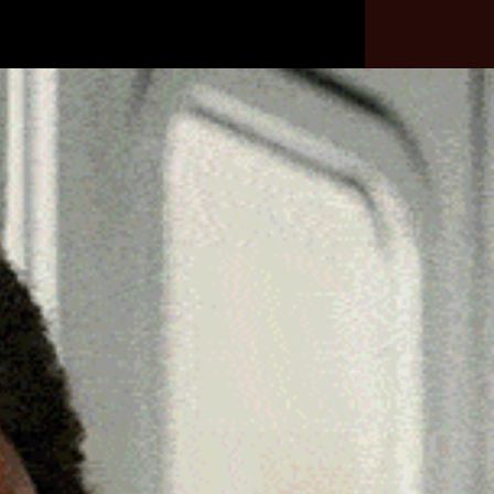
he
Necrologie
Numeri
Contatti
utili
erca
Cerca
Facebook
Threads
Instagram
X
YouTube