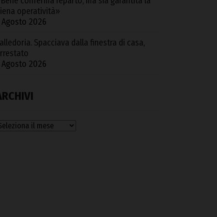
Bene conferma reparto, ma sia garantita la
iena operatività»
 Agosto 2026
alledoria. Spacciava dalla finestra di casa,
rrestato
 Agosto 2026
ARCHIVI
rchivi