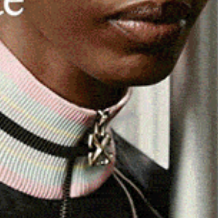
mprese Sardegna ha incontrato stamane a Cagliari la
ndra Todde
. Per l’Associazione Artigiana si tratta del
re della Sardegna per le elezioni del prossimo 25
retario regionale
Daniele Serra
hanno illustrato alla
 attraverso il quale si chiede alla futura
angibile sostegno. Gli artigiani sardi hanno così chiesto
r il settore attraverso la sottoscrizione di un
“
patto
”
e
.
to comprendono
trasporti e infrastrutture, credito e
 digitalizzazione, lavoro e formazione, crisi
emplificazione amministrativa.
In conclusione il team
’Università di Cagliari guidato dal professor
Alessandro
ismo che avrà il compito di monitorare l’operato del