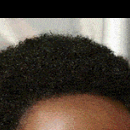
Cronaca
Attualità
Sport
Cultura
Rubric
SSANDRA TODDE IL
C
RTIGIANATO SARDEGNA