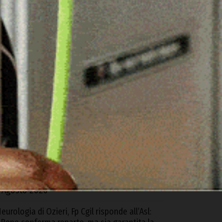
ARTICOLI RECENTI
d Alà dei Sardi la XXIII Rassegna
nternazionale del Folklore
 Agosto 2026
equestrati oltre 6 kg di cocaina e hashish
rovenienti dalla Spagna, 4 arresti tra Cagliari
 S.G. Suergiu
 Agosto 2026
trada Monte Pino, Piu: «In due anni abbiamo
bloccato e consegnato un’opera
ondamentale»
 Agosto 2026
eurologia di Ozieri, Fp Cgil risponde all’Asl: