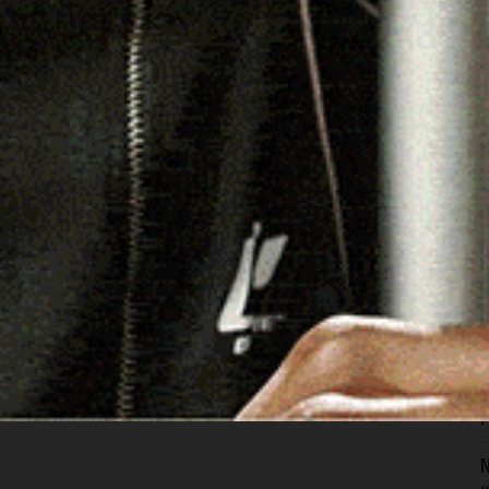
ale rispetto agli impegni.
ell’artigianato,
ha ufficialmente sottoscritto il
ttolineando come le imprese sarde, soprattutto quelle
A
e di stare al passo con le nuove tecnologie, nei prossimi
I
 con i mercati di tutto il mondo. Per questo sarà
7
, sia sulla formazione, condizioni che potranno
ma imprenditoriale isolano.
S
p
e
o anche il dossier “
Intelligenza Artigiana – Il contributo
7
egna
”, che illustra i dati e i numeri del settore relativi al
tigianato Imprese Sardegna.
S
s
f
reu, Alessandra Todde e Daniele Serra.
7
N