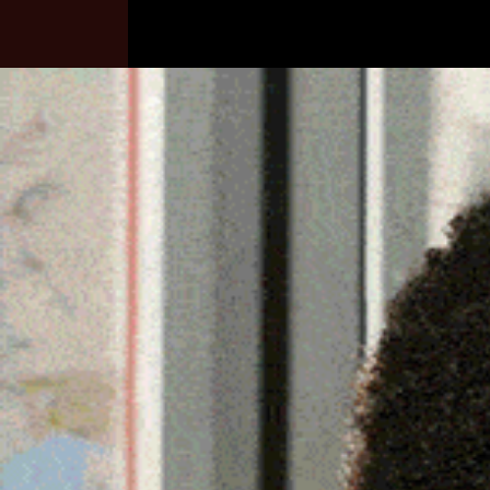
Home
Ozieri
Territorio
Sardegna
FIRMATO ANCHE DA ALE
“MANIFESTO” DI CONFA
12 Febbraio 2024, 23:24