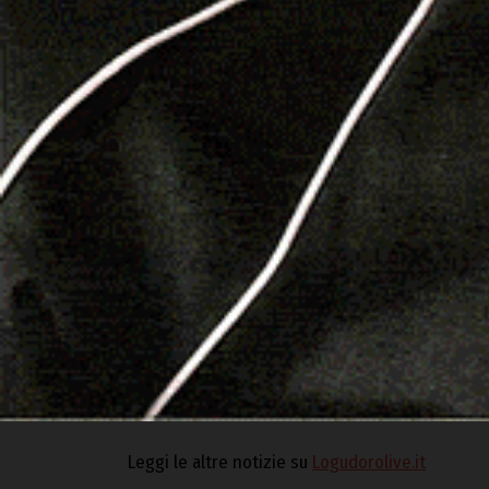
futuro Presidente e del futuro Consiglio Region
Todde
, impegnandosi a sostenere lo sviluppo d
“Manifesto” di Confartigianato Sardegna
so
artigiane, grazie alla loro capacità di innovare 
anni potranno avere la possibilità di competere
fondamentale puntare sia sulle leggi di settore
permettere una solida crescita di tutto il siste
Durante l’evento cagliaritano è stato presentat
delle imprese artigiane all’economia della Sard
2023, elaborati dall’Osservatorio MPI di Confar
In copertina: da sin. Alessandro Spano, Fabio Me
Leggi le altre notizie su
Logudorolive.it