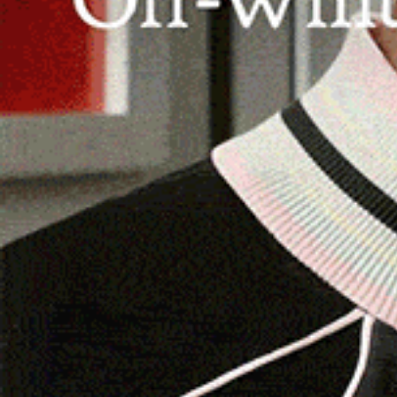
CAGLIARI | 12 febbraio 2024.
Confartigianato I
candidata presidente del Campo largo,
Alessa
terzo appuntamento con gli aspiranti governato
febbraio.
Il presidente regionale
Fabio Mereu
con il seg
Todde il “Manifesto” di Confartigianato Sardegna
amministrazione politica regionale un solido e t
alla candidata presidente un impegno formale pe
da onorare nel corso del mandato elettoral
I sette punti chiave del documento presenta
incentivi, energia, innovazione tecnologica e
demografica e spopolamento, burocrazia e s
della ChainFactory srl, spin-off accademico dell
Spano
ha spiegato il funzionamento del meccan