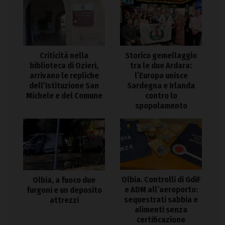
Criticità nella
Storico gemellaggio
biblioteca di Ozieri,
tra le due Ardara:
arrivano le repliche
l’Europa unisce
dell’Istituzione San
Sardegna e Irlanda
Michele e del Comune
contro lo
spopolamento
Olbia. Controlli di GdiF
Olbia, a fuoco due
e ADM all’aeroporto:
furgoni e un deposito
sequestrati sabbia e
attrezzi
alimenti senza
certificazione