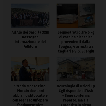
Ad Alà dei Sardi la XXIII
Sequestrati oltre 6 kg
Rassegna
di cocaina e hashish
Internazionale del
provenienti dalla
Folklore
Spagna, 4 arresti tra
Cagliari e S.G. Suergiu
Strada Monte Pino,
Neurologia di Ozieri, Fp
Piu: «In due anni
Cgil risponde all’Asl:
abbiamo sbloccato e
«Bene conferma
consegnato un’opera
reparto, ma sia
fondamentale»
garantita la piena