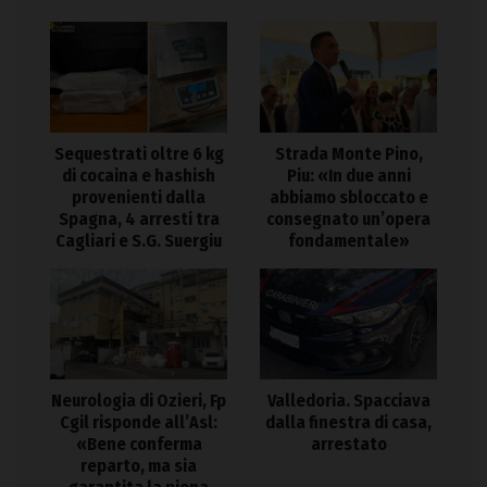
Sequestrati oltre 6 kg
Strada Monte Pino,
di cocaina e hashish
Piu: «In due anni
provenienti dalla
abbiamo sbloccato e
Spagna, 4 arresti tra
consegnato un’opera
Cagliari e S.G. Suergiu
fondamentale»
Neurologia di Ozieri, Fp
Valledoria. Spacciava
Cgil risponde all’Asl:
dalla finestra di casa,
«Bene conferma
arrestato
reparto, ma sia