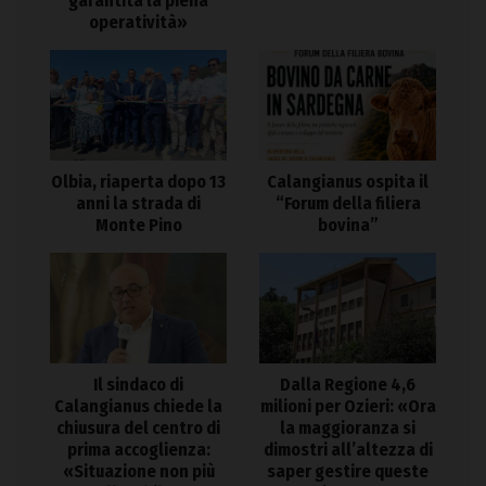
garantita la piena
operatività»
Olbia, riaperta dopo 13
Calangianus ospita il
anni la strada di
“Forum della filiera
Monte Pino
bovina”
Il sindaco di
Dalla Regione 4,6
Calangianus chiede la
milioni per Ozieri: «Ora
chiusura del centro di
la maggioranza si
prima accoglienza:
dimostri all’altezza di
«Situazione non più
saper gestire queste