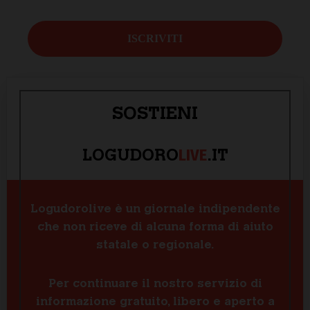
SOSTIENI
LIVE
LOGUDORO
.IT
Logudorolive è un giornale indipendente
che non riceve di alcuna forma di aiuto
statale o regionale.
Per continuare il nostro servizio di
informazione gratuito, libero e aperto a