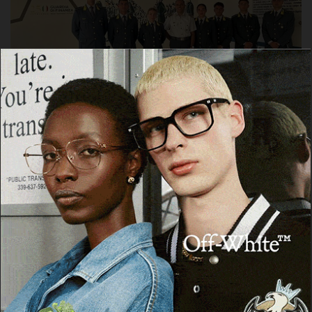
SASSARI
Guardia di Finanza, 25 allievi marescialli
assegnati ai reparti di Sassari, Olbia,
Alghero, Porto Torres e Ozieri
4 Agosto 2026, 18:29
Cerca