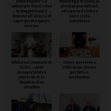
Dalla Regione 4,6
Neurologia di Ozieri, la
milioni per Ozieri: «Ora
precisazione dell’Asl:
la maggioranza si
«il reparto è attivo e
dimostri all’altezza di
non è stato
saper gestire queste
cancellato»
risorse»
Biblioteca comunale di
Ozieri, arrestato a
Ozieri… caldo
Chilivani un 30enne
insopportabile e
per furto e
niente Wi-Fi: la
ricettazione
denuncia di un
cittadino