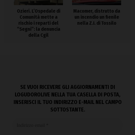
Ozieri. L’Ospedale di
Macomer, distrutto da
Comunità mette a
un incendio un fienile
rischio i reparti del
nella Z.I. di Tossilo
“Segni”: la denuncia
della Cgil
SE VUOI RICEVERE GLI AGGIORNAMENTI DI
LOGUDOROLIVE NELLA TUA CASELLA DI POSTA,
INSERISCI IL TUO INDIRIZZO E-MAIL NEL CAMPO
SOTTOSTANTE.