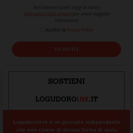
Non inviamo spam! Leggi la nostra
Informativa sulla privacy
per avere maggiori
informazioni.
Accetto la
Privacy Policy
SOSTIENI
LIVE
LOGUDORO
.IT
Logudorolive è un giornale indipendente
che non riceve di alcuna forma di aiuto