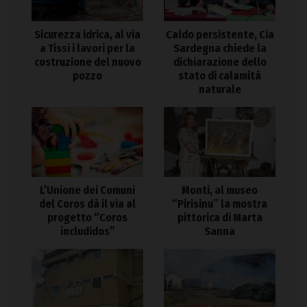
Sicurezza idrica, al via
Caldo persistente, Cia
a Tissi i lavori per la
Sardegna chiede la
costruzione del nuovo
dichiarazione dello
pozzo
stato di calamità
naturale
L’Unione dei Comuni
Monti, al museo
del Coros dà il via al
“Pirisinu” la mostra
progetto “Coros
pittorica di Marta
includidos”
Sanna