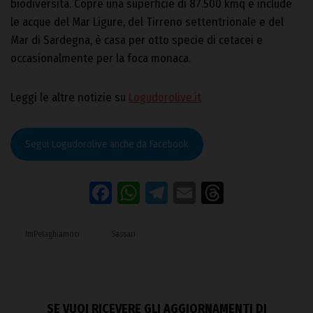
biodiversità. Copre una superficie di 87.500 kmq e include
le acque del Mar Ligure, del Tirreno settentrionale e del
Mar di Sardegna, è casa per otto specie di cetacei e
occasionalmente per la foca monaca.
Leggi le altre notizie su
Logudorolive.it
Segui Logudorolive anche da Facebook
Facebook
WhatsApp
Telegram
Email
Threads
ImPelaghiamoci
Sassari
SE VUOI RICEVERE GLI AGGIORNAMENTI DI