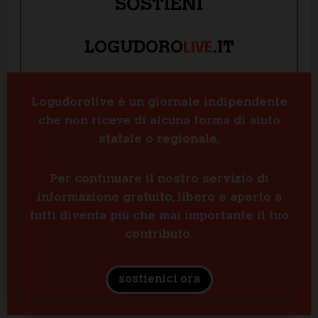
SOSTIENI
LIVE
LOGUDORO
.IT
Logudorolive è un giornale indipendente
che non riceve di alcuna forma di aiuto
statale o regionale.
Per continuare il nostro servizio di
informazione gratuito, libero e aperto a
tutti diventa più che mai importante il tuo
contributo.
sostienici ora