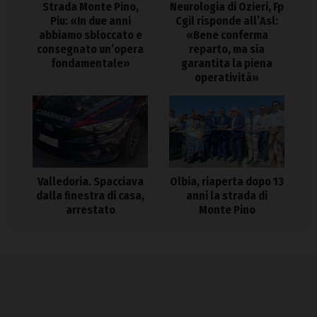
Strada Monte Pino,
Neurologia di Ozieri, Fp
Piu: «In due anni
Cgil risponde all’Asl:
abbiamo sbloccato e
«Bene conferma
consegnato un’opera
reparto, ma sia
fondamentale»
garantita la piena
operatività»
Valledoria. Spacciava
Olbia, riaperta dopo 13
dalla finestra di casa,
anni la strada di
arrestato
Monte Pino