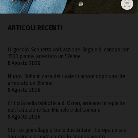
ARTICOLI RECENTI
Orgosolo. Scoperta coltivazione illegale di canapa con
1500 piante, arrestato un 57enne
8 Agosto 2026
Nuoro. Ruba in casa del rivale in amore dopo una lite,
arrestato un 35enne
8 Agosto 2026
Criticità nella biblioteca di Ozieri, arrivano le repliche
dell’Istituzione San Michele e del Comune
8 Agosto 2026
Storico gemellaggio tra le due Ardara: l’Europa unisce
Sardegna e Irlanda contro lo spopolamento