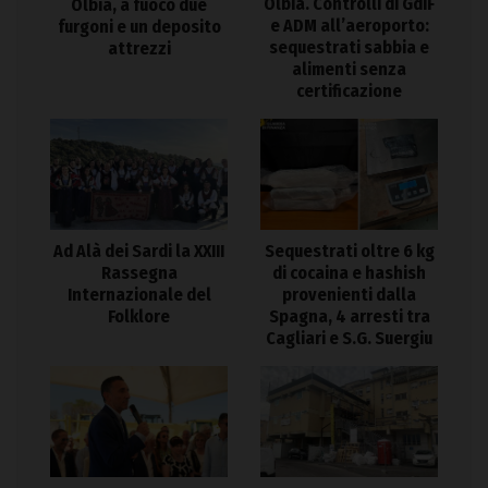
Olbia. Controlli di GdiF
Olbia, a fuoco due
e ADM all’aeroporto:
furgoni e un deposito
sequestrati sabbia e
attrezzi
alimenti senza
certificazione
Ad Alà dei Sardi la XXIII
Sequestrati oltre 6 kg
Rassegna
di cocaina e hashish
Internazionale del
provenienti dalla
Folklore
Spagna, 4 arresti tra
Cagliari e S.G. Suergiu