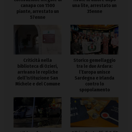
canapa con 1500
una lite, arrestato un
piante, arrestato un
35enne
57enne
Criticità nella
Storico gemellaggio
biblioteca di Ozieri,
tra le due Ardara:
arrivano le repliche
l’Europa unisce
dell’Istituzione San
Sardegna e Irlanda
Michele e del Comune
contro lo
spopolamento