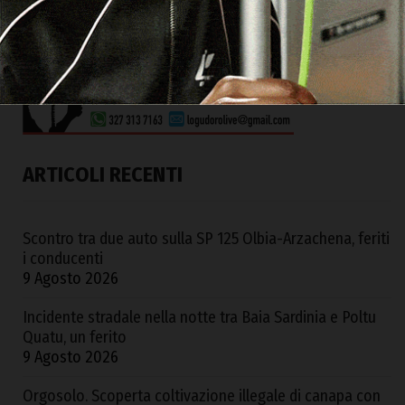
ARTICOLI RECENTI
Scontro tra due auto sulla SP 125 Olbia-Arzachena, feriti
i conducenti
9 Agosto 2026
Incidente stradale nella notte tra Baia Sardinia e Poltu
Quatu, un ferito
9 Agosto 2026
Orgosolo. Scoperta coltivazione illegale di canapa con