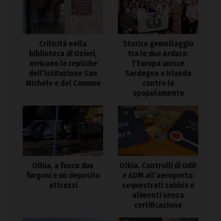
Criticità nella
Storico gemellaggio
biblioteca di Ozieri,
tra le due Ardara:
arrivano le repliche
l’Europa unisce
dell’Istituzione San
Sardegna e Irlanda
Michele e del Comune
contro lo
spopolamento
Olbia. Controlli di GdiF
Olbia, a fuoco due
e ADM all’aeroporto:
furgoni e un deposito
sequestrati sabbia e
attrezzi
alimenti senza
certificazione