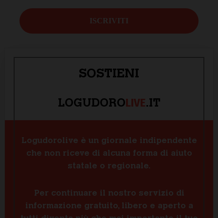
SOSTIENI
LIVE
LOGUDORO
.IT
Logudorolive è un giornale indipendente
che non riceve di alcuna forma di aiuto
statale o regionale.
Per continuare il nostro servizio di
informazione gratuito, libero e aperto a