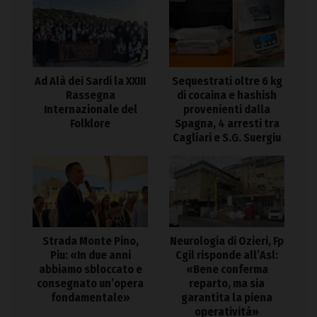
Ad Alà dei Sardi la XXIII
Sequestrati oltre 6 kg
Rassegna
di cocaina e hashish
Internazionale del
provenienti dalla
Folklore
Spagna, 4 arresti tra
Cagliari e S.G. Suergiu
Strada Monte Pino,
Neurologia di Ozieri, Fp
Piu: «In due anni
Cgil risponde all’Asl:
abbiamo sbloccato e
«Bene conferma
consegnato un’opera
reparto, ma sia
fondamentale»
garantita la piena
operatività»