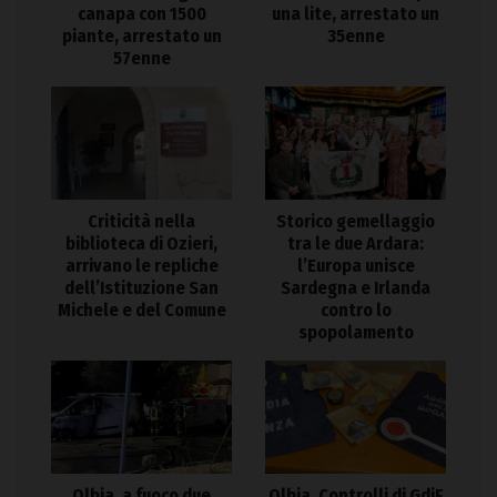
canapa con 1500
una lite, arrestato un
piante, arrestato un
35enne
57enne
Criticità nella
Storico gemellaggio
biblioteca di Ozieri,
tra le due Ardara:
arrivano le repliche
l’Europa unisce
dell’Istituzione San
Sardegna e Irlanda
Michele e del Comune
contro lo
spopolamento
Olbia. Controlli di GdiF
Olbia, a fuoco due