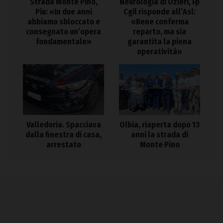
Strada Monte Pino,
Neurologia di Ozieri, Fp
Piu: «In due anni
Cgil risponde all’Asl:
abbiamo sbloccato e
«Bene conferma
consegnato un’opera
reparto, ma sia
fondamentale»
garantita la piena
operatività»
Valledoria. Spacciava
Olbia, riaperta dopo 13
dalla finestra di casa,
anni la strada di
arrestato
Monte Pino