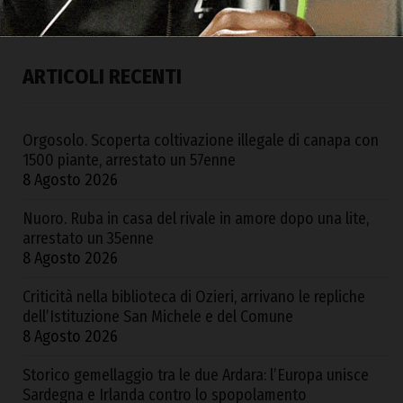
ARTICOLI RECENTI
Orgosolo. Scoperta coltivazione illegale di canapa con
1500 piante, arrestato un 57enne
8 Agosto 2026
Nuoro. Ruba in casa del rivale in amore dopo una lite,
arrestato un 35enne
8 Agosto 2026
Criticità nella biblioteca di Ozieri, arrivano le repliche
dell’Istituzione San Michele e del Comune
8 Agosto 2026
Storico gemellaggio tra le due Ardara: l’Europa unisce
Sardegna e Irlanda contro lo spopolamento