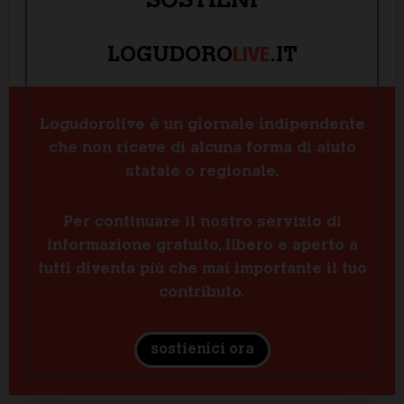
SOSTIENI
LIVE
LOGUDORO
.IT
Logudorolive è un giornale indipendente
che non riceve di alcuna forma di aiuto
statale o regionale.
Per continuare il nostro servizio di
informazione gratuito, libero e aperto a
tutti diventa più che mai importante il tuo
contributo.
sostienici ora