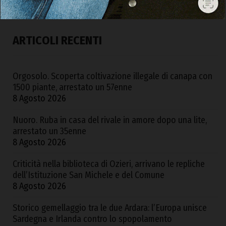
ARTICOLI RECENTI
Orgosolo. Scoperta coltivazione illegale di canapa con
1500 piante, arrestato un 57enne
8 Agosto 2026
Nuoro. Ruba in casa del rivale in amore dopo una lite,
arrestato un 35enne
8 Agosto 2026
Criticità nella biblioteca di Ozieri, arrivano le repliche
dell’Istituzione San Michele e del Comune
8 Agosto 2026
Storico gemellaggio tra le due Ardara: l’Europa unisce
Sardegna e Irlanda contro lo spopolamento