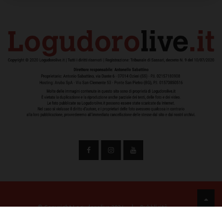
© Copyright Logudorolive 2024
|
Pubblicità