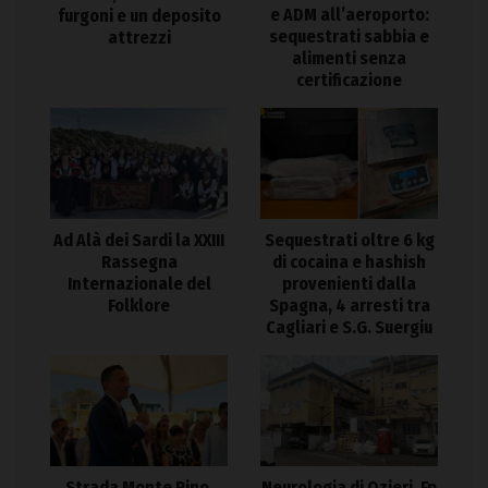
e ADM all’aeroporto:
furgoni e un deposito
sequestrati sabbia e
attrezzi
alimenti senza
certificazione
Ad Alà dei Sardi la XXIII
Sequestrati oltre 6 kg
Rassegna
di cocaina e hashish
Internazionale del
provenienti dalla
Folklore
Spagna, 4 arresti tra
Cagliari e S.G. Suergiu
Strada Monte Pino,
Neurologia di Ozieri, Fp