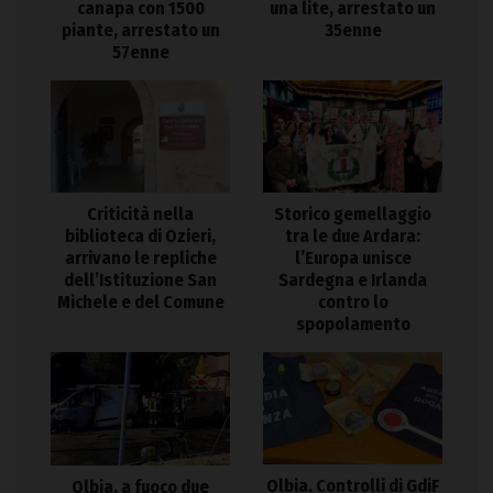
canapa con 1500
una lite, arrestato un
piante, arrestato un
35enne
57enne
Criticità nella
Storico gemellaggio
biblioteca di Ozieri,
tra le due Ardara:
arrivano le repliche
l’Europa unisce
dell’Istituzione San
Sardegna e Irlanda
Michele e del Comune
contro lo
spopolamento
Olbia. Controlli di GdiF
Olbia, a fuoco due