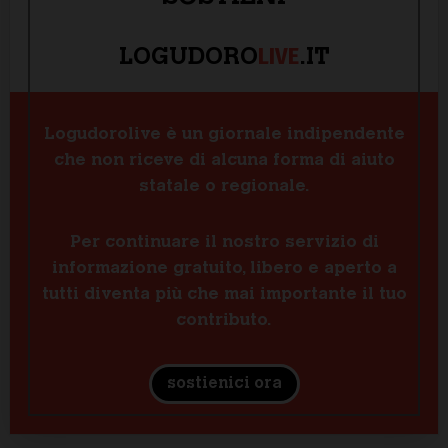
LIVE
LOGUDORO
.IT
Logudorolive è un giornale indipendente
che non riceve di alcuna forma di aiuto
statale o regionale.
Per continuare il nostro servizio di
informazione gratuito, libero e aperto a
tutti diventa più che mai importante il tuo
contributo.
sostienici ora