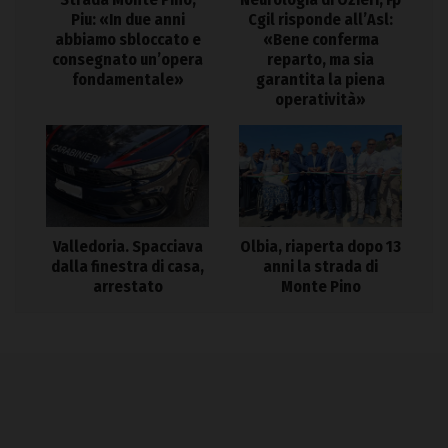
Piu: «In due anni
Cgil risponde all’Asl:
abbiamo sbloccato e
«Bene conferma
consegnato un’opera
reparto, ma sia
fondamentale»
garantita la piena
operatività»
Valledoria. Spacciava
Olbia, riaperta dopo 13
dalla finestra di casa,
anni la strada di
arrestato
Monte Pino